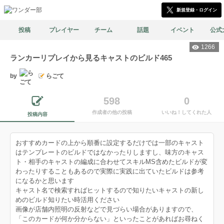
新規登録・ログイン
投稿
プレイヤー
チーム
話題
イベント
公式
1266
ランカーリプレイから見るキャストのビルド465
by
らごて
598
0
作成者の他の投稿
いいね！してくれた人
投稿内容
おすすめカードの上から順番に設定するだけでは一部のキャスト
はテンプレートのビルドではなかったりしますし、味方のキャス
ト・相手のキャストの編成に合わせてスキルMS含めたビルドが変
わったりすることもあるので実際に実践に出ていたビルドは参考
になるかと思います
キャスト名で検索すればヒットするので知りたいキャストの新し
めのビルド知りたい時活用ください
画像が店舗内照明の反射などで見づらい場合がありますので、
「このカードが何か分からない」といったことがあればお尋ねく