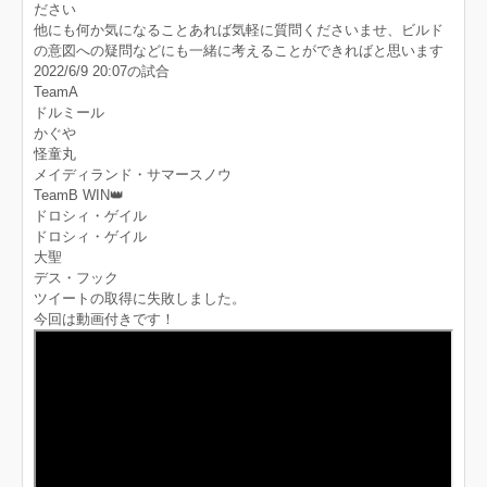
ださい
他にも何か気になることあれば気軽に質問くださいませ、ビルド
の意図への疑問などにも一緒に考えることができればと思います
2022/6/9 20:07の試合
TeamA
ドルミール
かぐや
怪童丸
メイディランド・サマースノウ
TeamB WIN👑
ドロシィ・ゲイル
ドロシィ・ゲイル
大聖
デス・フック
ツイートの取得に失敗しました。
今回は動画付きです！