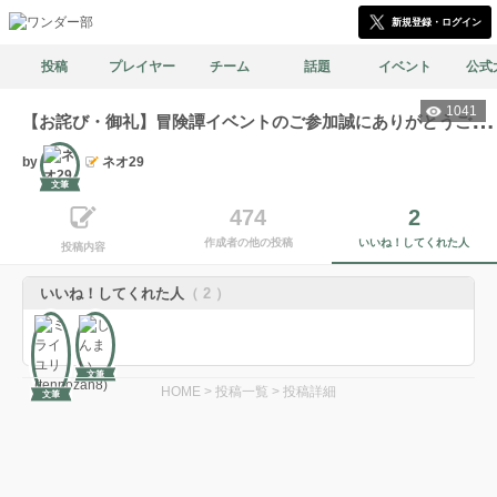
新規登録・ログイン
投稿
プレイヤー
チーム
話題
イベント
公式
1041
【
お詫び・御礼】冒険譚イベントのご参加誠にありがとうございました。
by
ネオ29
文筆
474
2
作成者の他の投稿
いいね！してくれた人
投稿内容
いいね！してくれた人
（ 2 ）
文筆
HOME
>
投稿一覧
>
投稿詳細
文筆