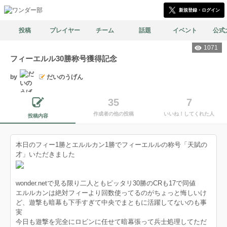
新規登録・ログイン
投稿
プレイヤー
チーム
話題
イベント
公式
1071
フィーエルル30勝称号獲得記念
by
だいのうげん
35
7
作成者の他の投稿
いいね！してくれた人
投稿内容
本日のフィー1勝とエルルカン1勝でフィーエルルの称号「天賦の
才」いただきました
wonder.netで見る限り二人ともピッタリ30勝のCRも17で同値
エルルカンは絶対フィーより回数使ってるのがちょっと悔しいけ
ど、遊撃も暗幕も下手すぎて中央でまともに活躍してないのも事
実
今日も遊撃を完全にロビンに任せて暗幕張って兵士処理してただ