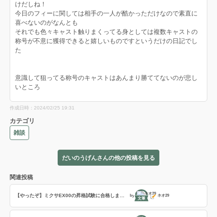
けだしね！
今日のフィーに関しては相手の一人が酷かっただけなので素直に
喜べないのがなんとも
それでも色々キャスト触りまくってる身としては複数キャストの
称号が不意に獲得できると嬉しいものですというだけの日記でし
た
意識して狙ってる称号のキャストはあんまり勝ててないのが悲し
いところ
作成日時：2024/02/25 19:31
カテゴリ
雑談
だいのうげんさんの他の投稿を見る
関連投稿
【やったぞ】ミクサEX00の昇格試験に合格しました！
by
ネオ29
文筆