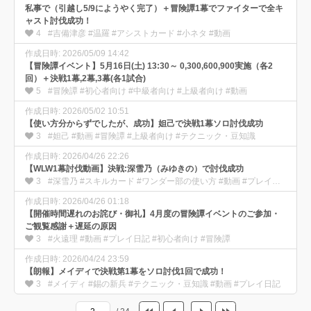
私事で（引越し5/9にようやく完了）＋冒険譚1幕でファイターで全キ
ャスト討伐成功！
4
#吉備津彦 #温羅 #アシストカード #小ネタ #動画
作成日時: 2026/05/09 14:42
【冒険譚イベント】5月16日(土) 13:30～ 0,300,600,900実施（各2
回）＋決戦1幕,2幕,3幕(各1試合)
5
#冒険譚 #初心者向け #中級者向け #上級者向け #動画
作成日時: 2026/05/02 10:51
【使い方分からずでしたが、成功】妲己で決戦1幕ソロ討伐成功
3
#妲己 #動画 #冒険譚 #上級者向け #テクニック・豆知識
作成日時: 2026/04/26 22:26
【WLW1幕討伐動画】決戦:深雪乃（みゆきの）で討伐成功
3
#深雪乃 #スキルカード #ワンダー部の使い方 #動画 #プレイ日記
作成日時: 2026/04/26 01:18
【開催時間遅れのお詫び・御礼】4月度の冒険譚イベントのご参加・
ご観覧感謝＋遅延の原因
3
#火遠理 #動画 #プレイ日記 #初心者向け #冒険譚
作成日時: 2026/04/24 23:59
【朗報】メイディで決戦第1幕をソロ討伐1回で成功！
3
#メイディ #錫の新兵 #テクニック・豆知識 #動画 #プレイ日記