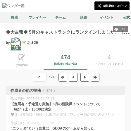
新規登録・ログイン
投稿
プレイヤー
チーム
話題
イベント
公式
841
◆
大吉報◆ 5月のキャストランクにランクインしました。（しかも2キャスト）
by
ネオ29
文筆
474
4
作成者の他の投稿
いいね！してくれた人
投稿内容
/ 24
作成者の他の投稿
（ 474 ）
作成日時: 2026/06/24 23:17
【進展有：予定通り実施】6月の冒険譚イベントについて
→6/27（土）13:30に決定
3
#冒険譚 #雑談 #お悩み相談室 #ワンダー部の使い方 #マリク
作成日時: 2026/06/22 23:56
”エラッタ”という言葉は、SEGAのゲームから知った