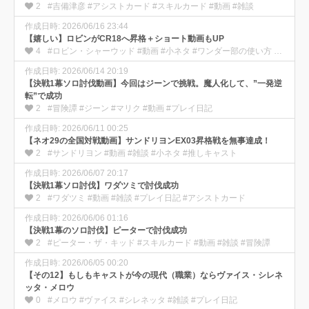
2
#吉備津彦 #アシストカード #スキルカード #動画 #雑談
作成日時: 2026/06/16 23:44
【嬉しい】ロビンがCR18へ昇格＋ショート動画もUP
4
#ロビン・シャーウッド #動画 #小ネタ #ワンダー部の使い方 #初心者向け
作成日時: 2026/06/14 20:19
【決戦1幕ソロ討伐動画】今回はジーンで挑戦。魔人化して、”一発逆
転”で成功
2
#冒険譚 #ジーン #マリク #動画 #プレイ日記
作成日時: 2026/06/11 00:25
【ネオ29の全国対戦動画】サンドリヨンEX03昇格戦を無事達成！
2
#サンドリヨン #動画 #雑談 #小ネタ #推しキャスト
作成日時: 2026/06/07 20:17
【決戦1幕ソロ討伐】ワダツミで討伐成功
2
#ワダツミ #動画 #雑談 #プレイ日記 #アシストカード
作成日時: 2026/06/06 01:16
【決戦1幕のソロ討伐】ピーターで討伐成功
2
#ピーター・ザ・キッド #スキルカード #動画 #雑談 #冒険譚
作成日時: 2026/06/05 00:20
【その12】もしもキャストが今の現代（職業）ならヴァイス・シレネ
ッタ・メロウ
0
#メロウ #ヴァイス #シレネッタ #雑談 #プレイ日記