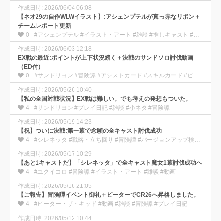
作成日時: 2026/06/04 06:08
【ネオ29の自作WLWイラスト】:アシェンプテルが真っ赤なリボン＋
チームレポート更新
0
#アシェンプテル #イラスト・アート #雑談 #推しキャスト #ワンダー部の使い方
作成日時: 2026/06/03 12:18
EX戦の最近:ポイントが上下状況続く＋決戦のサンドソロ討伐動画
（ED付）
0
#サンドリヨン #冒険譚 #アシストカード #スキルカード #ビルドについて
作成日時: 2026/05/26 10:40
【私の全国対戦状況】EX戦は難しい。でも考えの発想もついた。
4
#サンドリヨン #プレイ日記 #雑談 #小ネタ #冒険譚
作成日時: 2026/05/19 14:23
【祝】ついに決戦:第一幕で念願の全キャスト討伐成功
4
#シレネッタ #戦略・立ち回り #冒険譚 #バージョンアップ検証 #動画
作成日時: 2026/05/17 10:29
【あと1キャストだ】「シレネッタ」で全キャスト魔女1幕討伐成功へ
4
#ユクイコロ #冒険譚 #イラスト・アート #雑談 #動画
作成日時: 2026/05/16 21:05
【ご報告】冒険譚イベント御礼＋ピーターでCR26へ昇格しました。
4
#ピーター・ザ・キッド #動画 #雑談 #冒険譚 #プレイ日記
作成日時: 2026/05/12 10:44