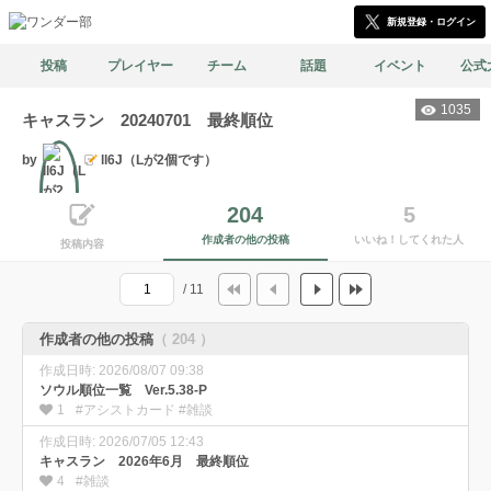
新規登録・ログイン
投稿
プレイヤー
チーム
話題
イベント
公式
1035
キャスラン 20240701 最終順位
by
ll6J（Lが2個です）
204
5
作成者の他の投稿
いいね！してくれた人
文筆
投稿内容
/ 11
作成者の他の投稿
（ 204 ）
作成日時: 2026/08/07 09:38
ソウル順位一覧 Ver.5.38-P
1
#アシストカード #雑談
作成日時: 2026/07/05 12:43
キャスラン 2026年6月 最終順位
4
#雑談