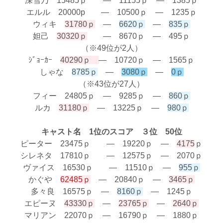
深雪乃 15485ｐ ― 11155ｐ ― 1385ｐ
エルル 20000p ― 10500ｐ ― 1235ｐ
ウィキ
31780ｐ
―
6620ｐ
―
835ｐ
妲己
30320ｐ
― 8670ｐ ― 495ｐ
（※49位が2人）
ｼﾞｮｰｶｰ
40290ｐ
― 10720ｐ ― 1565ｐ
しゃな
8785ｐ
―
3080ｐ
―
0ｐ
（※43位が27人）
フィー 24805ｐ ― 9285ｐ ―
860ｐ
ルカ
31180ｐ
― 13225ｐ ―
980ｐ
キャスト名 1位のスコア ３位 50位
ピーター 23475ｐ ― 19220ｐ ―
4175
ｐ
シレネタ 17810ｐ ― 12575ｐ ― 2070ｐ
ヴァイス 16530ｐ ― 11510ｐ ―
955ｐ
かぐや
62485ｐ
― 20840ｐ ―
3465ｐ
多々良 16575ｐ ―
8160ｐ
― 1245ｐ
エピーヌ
43330ｐ
―
23765ｐ
―
2640ｐ
マリアン 22070ｐ ― 16790ｐ ― 1880ｐ