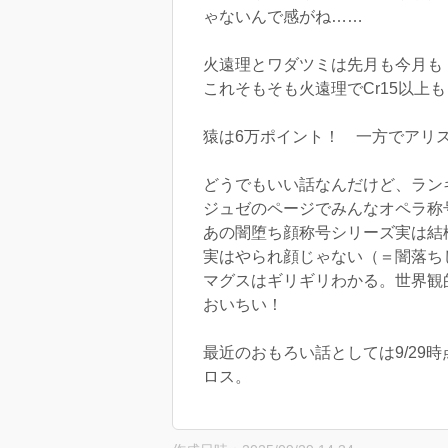
ゃないんで感がね……
火遠理とワダツミは先月も今月も「
これそもそも火遠理でCr15以上
猿は6万ポイント！ 一方でアリ
どうでもいい話なんだけど、ラン
ジュゼのページでみんなオペラ称
あの闇堕ち顔称号シリーズ実は結
実はやられ顔じゃない（＝闇落ち
マグスはギリギリわかる。世界観
おいちい！
最近のおもろい話としては9/29
ロス。