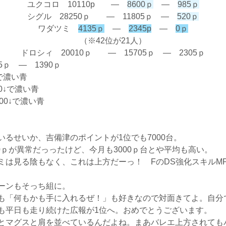
ユクコロ 10110p ―
8600ｐ
―
985ｐ
シグル 28250ｐ ― 11805ｐ ―
520ｐ
ワダツミ
4135ｐ
―
2345p
―
0ｐ
（※42位が21人）
ドロシィ 20010ｐ ― 15705ｐ ― 2305ｐ
5ｐ ― 1390ｐ
↓で濃い青
00↓で濃い青
500↓で濃い青
るせいか、吉備津のポイントが1位でも7000台。
00ｐが異常だっったけど、今月も3000ｐ台とや平均も高い。
ミは見る陰もなく、これは上方だーっ！ FのDS強化スキルMP
ーンもそっち組に。
も「何もかも手に入れるぜ！」も好きなので対面きてよ。自分
も平日も走り続けた広報が1位へ。おめでとうございます。
とマグスと肩を並べているんだよね。まあバレエ上方されても