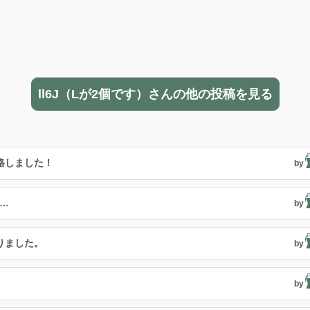
ll6J（Lが2個です）さんの他の投稿を見る
格しました！
by
…
by
りました。
by
by