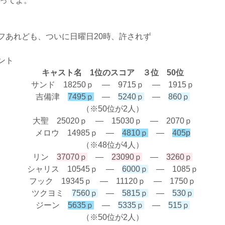
ってよ。
フあれども、ついに日曜日20時、許されず
ント
キャスト名 1位のスコア ３位 50位
サンド 18250ｐ ― 9715ｐ ― 1915ｐ
吉備津
7495ｐ
―
5240ｐ
―
860ｐ
（※50位が2人）
大聖 25020ｐ ― 15030ｐ ― 2070ｐ
メロウ 14985ｐ ―
4810ｐ
―
405p
（※48位が4人）
リン
37070ｐ
―
23090ｐ
―
3260ｐ
シャリス 10545ｐ ―
6000ｐ
― 1085ｐ
フック 19345ｐ ― 11120ｐ ― 1750ｐ
ツクヨミ
7560ｐ
―
5815ｐ
―
530ｐ
ジーン
5635ｐ
―
5335ｐ
―
515ｐ
（※50位が2人）