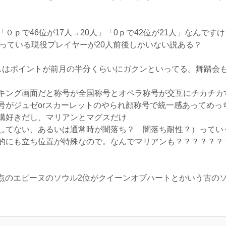
０ｐで46位が17人→20人」「0ｐで42位が21人」なんです
もっている現役プレイヤーが20人前後しかいない説ある？
スはポイントが前月の半分くらいにガクンといってる。舞踏会
キング画面だと称号が全国称号とオペラ称号が交互にチカチカ
号がジュゼorスカーレットのやられ顔称号で統一感あってめっ
構好きだし、マリアンとマグスだけ
してない、あるいは通常時が闇落ち？ 闇落ち耐性？）ってい
的にも立ち位置が特殊なので。なんでマリアンも？？？？？？
時点のエピーヌのソウル2位がクイーンオブハートとかいう古の