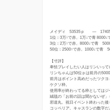
メイディ 53535ｐ ― 1740
1位：3万↑で赤、1万↓で青 8000
3位：2万↑で赤、8000↓で青 50
50位：2500↑で赤、1000↓で青 
【寸評】
卑怯プレイしたい人はリンいってい
リンちゃんは50位ｐは前月の50
前月はポイント高めだったツクヨ
ケクソ枠。
使用率が終わってる枠としてはジ
絨毯の「お前の話は聞かないぜ」
邪道丸、祝日イベント終わった後
コッペリア、キャスランの数字だ