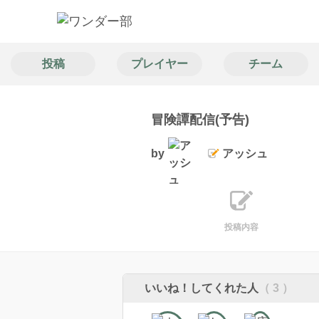
投稿
プレイヤー
チーム
冒険譚配信(予告)
by
アッシュ
投稿内容
いいね！してくれた人
（ 3 ）