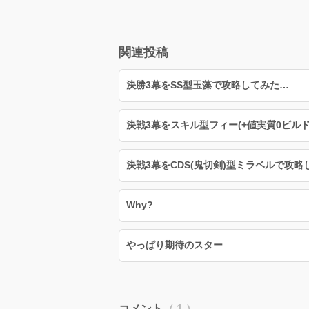
関連投稿
決勝3幕をSS型玉藻で攻略してみた…
決戦3幕をスキル型フィー(+値実質0ビル
決戦3幕をCDS(鬼切剣)型ミラベルで攻略
Why?
やっぱり期待のスター
コメント
（ 1 ）