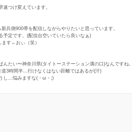
早速つけ変えています。
ら新兵側900帯を配信しながらやりたいと思っています。
る予定です。(配信台空いていたら良いなぁ)
します←おぃ（笑）
ばんたい〜神奈川県(タイトーステーション溝の口)なんですね
片道3時間半…行けなくはない距離ではあるが(汗)
し…悩みますな(・ω・;)