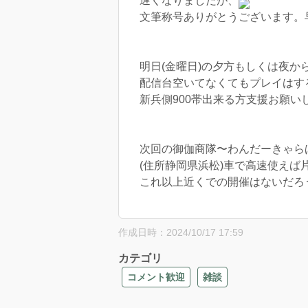
遅くなりましだが、
文筆称号ありがとうございます。
明日(金曜日)の夕方もしくは夜か
配信台空いてなくてもプレイはす
新兵側900帯出来る方支援お願い
次回の御伽商隊〜わんだーきゃら
(住所静岡県浜松)車で高速使えば
これ以上近くでの開催はないだろう
作成日時：2024/10/17 17:59
カテゴリ
コメント歓迎
雑談