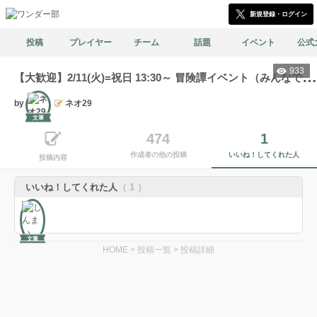
新規登録・ログイン
投稿
プレイヤー
チーム
話題
イベント
公式
933
【
大歓迎】2/11(火)=祝日 13:30～ 冒険譚イベント（みんなで冒険） 0,300,600,900を2回
by
ネオ29
文筆
474
1
作成者の他の投稿
いいね！してくれた人
投稿内容
いいね！してくれた人
（ 1 ）
文筆
HOME
>
投稿一覧
>
投稿詳細