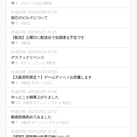
6
#プレイ日記 #動画
作成日時: 2025/02/09 07:34
妲己のビルドについて
2
#妲己
作成日時: 2025/01/21 21:35
【配信】土曜日に配信台で全国潜る予定です
5
#動画
作成日時: 2025/01/18 22:55
デスフックリベンジ
1
#デス・フック #動画
作成日時: 2025/01/16 08:59
【大阪府民限定？】ゲームディーノお邪魔します
2
#雑談 #プレイ日記
作成日時: 2025/01/05 19:46
やっとこさ銅筆上がりました
10
#雑談 #アシェンプテル #妲己
作成日時: 2024/12/22 16:52
動画投稿初めてみました
7
#動画 #アシェンプテル #妲己
作成日時: 2024/12/08 22:16