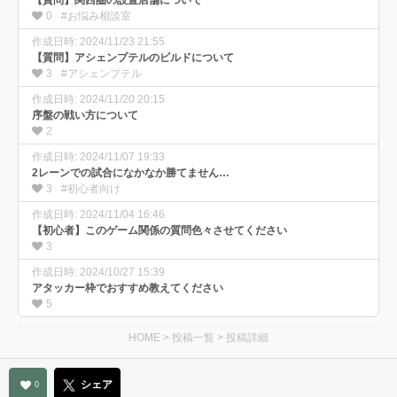
【質問】関西圏の設置店舗について
0
#お悩み相談室
作成日時: 2024/11/23 21:55
【質問】アシェンプテルのビルドについて
3
#アシェンプテル
作成日時: 2024/11/20 20:15
序盤の戦い方について
2
作成日時: 2024/11/07 19:33
2レーンでの試合になかなか勝てません…
3
#初心者向け
作成日時: 2024/11/04 16:46
【初心者】このゲーム関係の質問色々させてください
3
作成日時: 2024/10/27 15:39
アタッカー枠でおすすめ教えてください
5
HOME
>
投稿一覧
>
投稿詳細
シェア
0