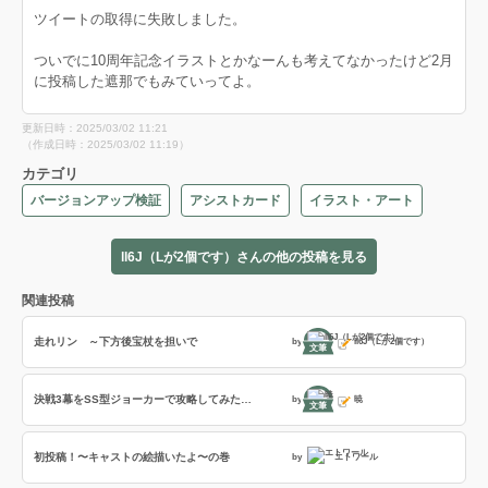
ツイートの取得に失敗しました。
ついでに10周年記念イラストとかなーんも考えてなかったけど2月
に投稿した遮那でもみていってよ。
更新日時：2025/03/02 11:21
（作成日時：2025/03/02 11:19）
カテゴリ
バージョンアップ検証
アシストカード
イラスト・アート
ll6J（Lが2個です）さんの他の投稿を見る
関連投稿
走れリン ～下方後宝杖を担いで
by
ll6J（Lが2個です）
文筆
決戦3幕をSS型ジョーカーで攻略してみた…
by
暁
文筆
初投稿！〜キャストの絵描いたよ〜の巻
by
エトワール