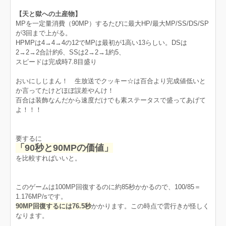
【天と獄への土産物】
MPを一定量消費（90MP）するたびに最大HP/最大MP/SS/DS/SP
が3回まで上がる。
HPMPは4→4→4の12でMPは最初が1高い13らしい。DSは
2→2→2合計約6、SSは2→2→1約5、
スピードは完成時7.8目盛り
おいにしじまん！ 生放送でクッキー☆は百合より完成値低いと
か言ってたけどほぼ誤差やんけ！
百合は装飾なんだから速度だけでも素ステータスで盛ってあげて
よ！！！
要するに
「90秒と90MPの価値」
を比較すればいいと。
このゲームは100MP回復するのに約85秒かかるので、100/85＝
1.176MP/sです。
90MP回復するには76.5秒
かかります。この時点で雲行きが怪しく
なります。