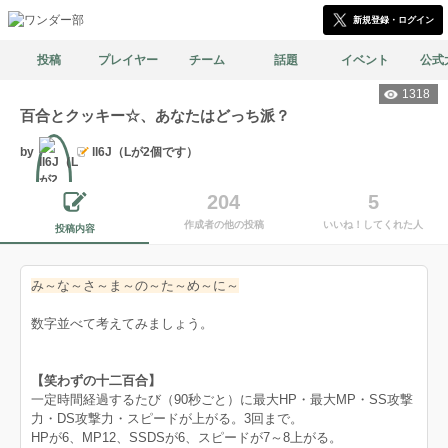
新規登録・ログイン
投稿
プレイヤー
チーム
話題
イベント
公式
1318
百合とクッキー☆、あなたはどっち派？
by
ll6J（Lが2個です）
204
5
作成者の他の投稿
いいね！してくれた人
文筆
投稿内容
み～な～さ～ま～の～た～め～に～
数字並べて考えてみましょう。
【笑わずの十二百合】
一定時間経過するたび（90秒ごと）に最大HP・最大MP・SS攻撃
力・DS攻撃力・スピードが上がる。3回まで。
HPが6、MP12、SSDSが6、スピードが7～8上がる。