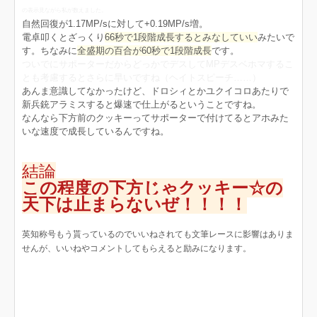
の表示見ながら私が数えました。
自然回復が1.17MP/sに対して+0.19MP/s増。
電卓叩くとざっくり
66秒で1段階成長するとみなしていい
みたいで
す。ちなみに
全盛期の百合が60秒で1段階成長
です。
ついでにサポーターだからどっかでデスしてMPデスベホマするこ
とも考慮するとさらに早いですね（ヘイトスピーチ……）
あんま意識してなかったけど、ドロシィとかユクイコロあたりで
新兵銃アラミスすると爆速で仕上がるということですね。
なんなら下方前のクッキーってサポーターで付けてるとアホみた
いな速度で成長しているんですね。
結論
この程度の下方じゃクッキー☆の
天下は止まらないぜ！！！！
英知称号もう貰っているのでいいねされても文筆レースに影響はありま
せんが、いいねやコメントしてもらえると励みになります。