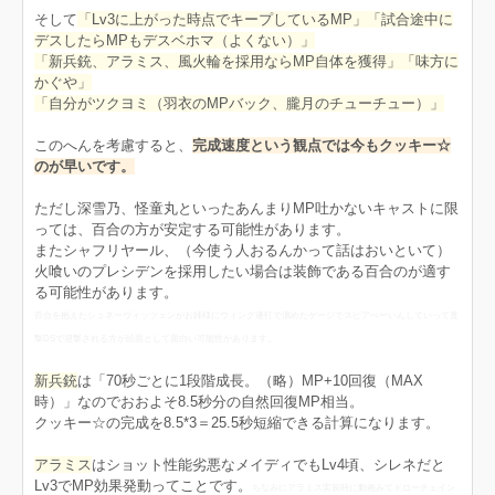
そして
「Lv3に上がった時点でキープしているMP」「試合途中に
デスしたらMPもデスベホマ（よくない）」
「新兵銃、アラミス、風火輪を採用ならMP自体を獲得」「味方に
かぐや」
「自分がツクヨミ（羽衣のMPバック、朧月のチューチュー）」
このへんを考慮すると、
完成速度という観点では今もクッキー☆
のが早いです。
ただし深雪乃、怪童丸といったあんまりMP吐かないキャストに限
っては、百合の方が安定する可能性があります。
またシャフリヤール、（今使う人おるんかって話はおいといて）
火喰いのプレシデンを採用したい場合は装飾である百合のが適す
る可能性があります。
百合を抱えたシュネーヴィッツェンがお姉様にウィング連打で溜めたゲージでスピアぺーいんしていって直
撃DSで迎撃される方が絵面として面白い可能性があります。
新兵銃
は「70秒ごとに1段階成長。（略）MP+10回復（MAX
時）」なのでおおよそ8.5秒分の自然回復MP相当。
クッキー☆の完成を8.5*3＝25.5秒短縮できる計算になります。
アラミス
はショット性能劣悪なメイディでもLv4頃、シレネだと
Lv3でMP効果発動ってことです。
ちなみにアラミス実装時に動画みてドローチェイン