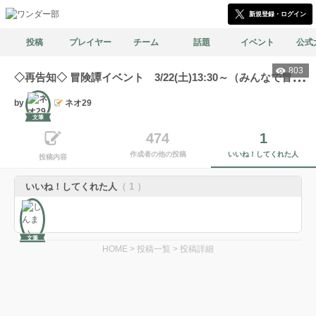
新規登録・ログイン
投稿
プレイヤー
チーム
話題
イベント
公式
803
◇
再告知◇ 冒険譚イベント 3/22(土)13:30～（みんなで冒険） 0,300,600,900帯（600帯4回。他の帯は2回）
by
ネオ29
文筆
474
1
作成者の他の投稿
いいね！してくれた人
投稿内容
いいね！してくれた人
（ 1 ）
文筆
HOME
>
投稿一覧
>
投稿詳細