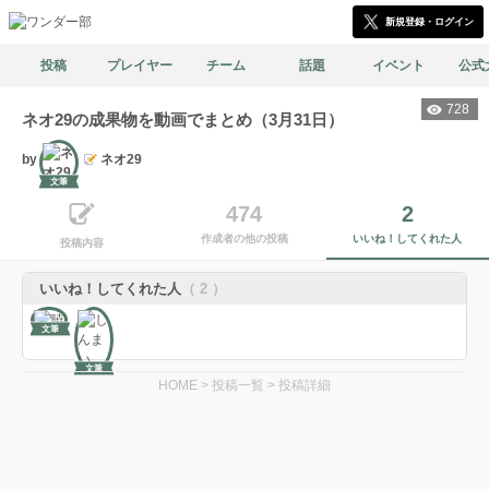
新規登録・ログイン
投稿
プレイヤー
チーム
話題
イベント
公式
728
ネオ29の成果物を動画でまとめ（3月31日）
by
ネオ29
文筆
474
2
作成者の他の投稿
いいね！してくれた人
投稿内容
いいね！してくれた人
（ 2 ）
文筆
文筆
HOME
>
投稿一覧
>
投稿詳細