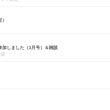
定）
参加しました（3月号）＆雑談
歓迎