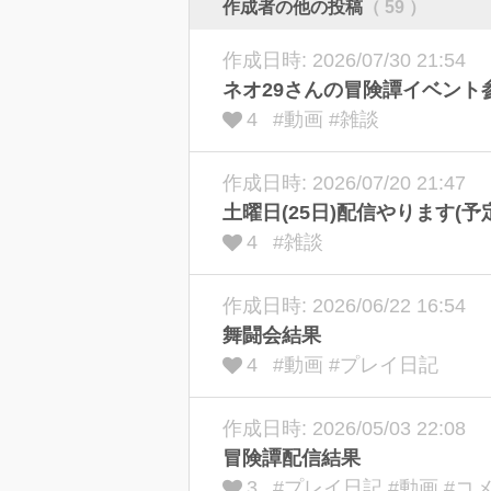
作成者の他の投稿
（ 59 ）
作成日時: 2026/07/30 21:54
ネオ29さんの冒険譚イベント
4
#動画 #雑談
作成日時: 2026/07/20 21:47
土曜日(25日)配信やります(予
4
#雑談
作成日時: 2026/06/22 16:54
舞闘会結果
4
#動画 #プレイ日記
作成日時: 2026/05/03 22:08
冒険譚配信結果
3
#プレイ日記 #動画 #コ