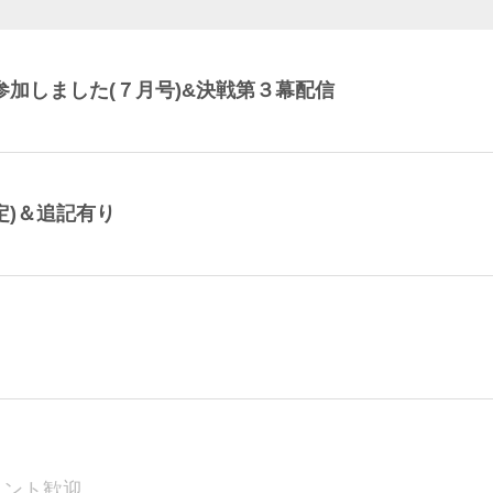
参加しました(７月号)&決戦第３幕配信
定)＆追記有り
メント歓迎