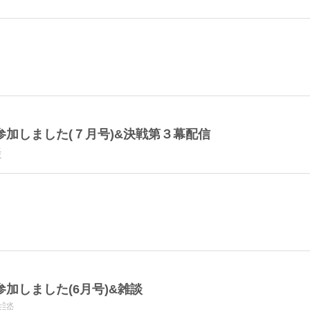
参加しました(７月号)&決戦第３幕配信
談
加しました(6月号)&雑談
雑談