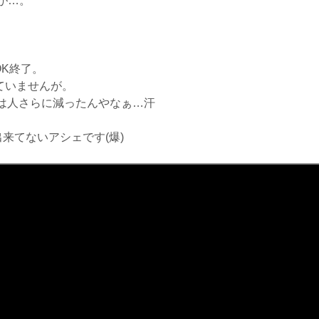
が…。
OK終了。
来ていませんが。
とは人さらに減ったんやなぁ…汗
来てないアシェです(爆)