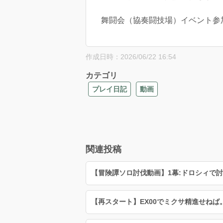
舞闘会（協奏闘技場）イベント参
作成日時：2026/06/22 16:54
カテゴリ
プレイ日記
動画
関連投稿
【冒険譚ソロ討伐動画】1幕:ドロシィで
【再スタート】EX00でミクサ精進せねば