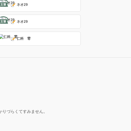
ネオ29
文筆
ネオ29
文筆
仁科 零
かりづらくてすみません。