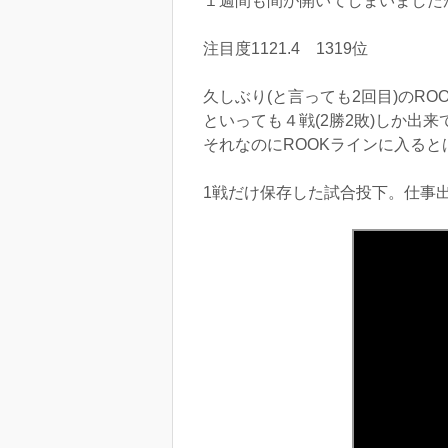
１週間も間が開いてしまいました
注目度1121.4 1319位
久しぶり(と言っても2回目)のRO
といっても４戦(2勝2敗)しか出
それなのにROOKラインに入る
1戦だけ保存した試合投下。仕事出