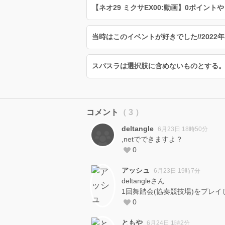
【ネオ29 ミクサEX00:動画】0ポイント
当時はこのイベントが好きでした//202
スパスラは選択肢に含めないものとする
コメント
（ 3 ）
deltangle
6月23日 18時50分
,netでできますよ？
0
アッシュ
6月23日 19時7分
deltangleさん
1回舞踏会(協奏競技場)をプレ
0
ともや
6月24日 1時2分