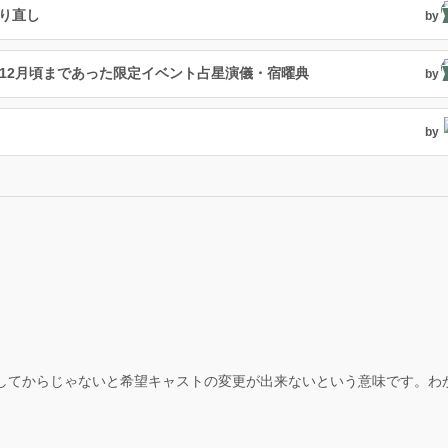
やり直し
by
2年12月頃まであった限定イベント占星演儀・宿曜典
by
。
by
イしてからじゃないと希望キャストの変更が出来ないという意味です。わ