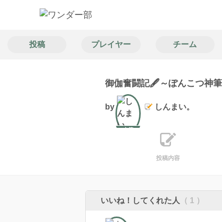
投稿
プレイヤー
チーム
御伽奮闘記🖋️～ぽんこつ
by
しんまい。
文筆
投稿内容
いいね！してくれた人
（ 1 ）