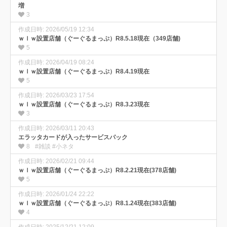
増
3
作成日時: 2026/05/19 12:34
ｗｌｗ設置店舗（ぐーぐるまっぷ）R8.5.18現在（349店舗)
5
作成日時: 2026/04/19 08:24
ｗｌｗ設置店舗（ぐーぐるまっぷ）R8.4.19現在
5
作成日時: 2026/03/23 17:54
ｗｌｗ設置店舗（ぐーぐるまっぷ）R8.3.23現在
3
作成日時: 2026/03/11 20:43
エラッタカードが入ったサービスパック
8
#雑談 #小ネタ
作成日時: 2026/02/21 09:44
ｗｌｗ設置店舗（ぐーぐるまっぷ）R8.2.21現在(378店舗)
5
作成日時: 2026/01/24 22:22
ｗｌｗ設置店舗（ぐーぐるまっぷ）R8.1.24現在(383店舗)
4