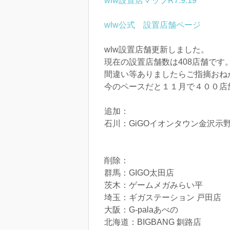
wlw設置店マップR7.9.19
wlw公式 設置店舗ページ
wlw設置店舗更新しました。
現在の設置店舗数は408店舗です
間違い等ありましたらご指摘おね
今のペースだと１１月で４００店
追加：
石川：GiGOイオンタウン金沢
削除：
群馬：GIGO太田店
茨木：ゲームメガみらい平
埼玉：ギガステーション 戸田店
大阪：G-palaあべの
北海道：BIGBANG 釧路店