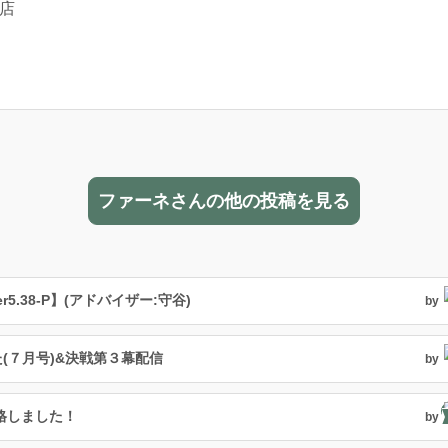
店
ファーネさんの他の投稿を見る
.38-P】(アドバイザー:守谷)
by
(７月号)&決戦第３幕配信
by
格しました！
by