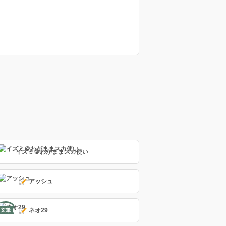
イズミ＠わがままスカ使い
アッシュ
ネオ29
文筆