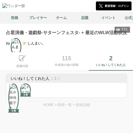
新規登録・ログイン
投稿
プレイヤー
チーム
話題
イベント
公式
731
占星演儀・遊戯祭-サターンフェスタ- + 最近のWLW活動状況
by
しんまい。
文筆
115
2
作成者の他の投稿
いいね！してくれた人
投稿内容
いいね！してくれた人
（ 2 ）
文筆
HOME
>
投稿一覧
>
投稿詳細
文筆