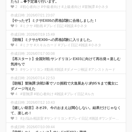
たら) →◆予定通り行います。
2
#初心者向け #中級者向け #上級者向け #冒険譚 #小ネタ
作成日時: 2026/07/21 23:07
【やったぞ】ミクサEX00の昇格試験に合格しました！
9
#ミクサ #動画 #プレイ日記 #雑談 #小ネタ
作成日時: 2026/07/19 15:49
【朗報】ミクサがEX00への昇格試験に入りました。
4
#ミクサ #スキルカード #プレイ日記 #雑談 #小ネタ
作成日時: 2026/07/17 00:08
【再スタート】全国対戦:サンドリヨン EX03に向けて再出発＋楽しむ
気持ちで
3
#サンドリヨン #動画 #雑談 #ダメージ検証 #アシストカード
作成日時: 2026/07/14 22:53
【朗報】冒険譚:決戦3幕でソロ挑戦で大進展あり:約95％まで魔女に
ダメージ与えた
4
#冒険譚 #初心者向け #雑談 #プレイ日記 #ルカ
作成日時: 2026/07/12 10:43
【嬉しい助言】ネオ29、今のおまえは関心しない。結果だけじゃなく
て、楽しめ！
3
#お悩み相談室 #サンドリヨン #プレイ日記 #雑談 #ワンダー部の使い方
作成日時: 2026/07/10 09:44