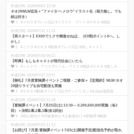
作成日時: 2026/08/01 22:39
ネオ29WLW近況＋"ファイター:メロウ"イラスト化（画力無し。でも
絵は好き）
2
#メロウ #プレイ日記 #イラスト・アート #小ネタ #雑談
作成日時: 2026/07/31 11:22
【再スタート】EX00でミクサ精進せねば。（EX戦ポイント0へ。し
かし）
2
#ミクサ #小ネタ #動画 #プレイ日記 #推しキャスト
作成日時: 2026/07/30 09:21
【即興】もしもキャストが現代社会にいたら
3
#シャドウ・アリス #リトル・アリス #雑談 #小ネタ #推しキャスト
作成日時: 2026/07/27 23:57
【御礼】7月度冒険譚イベントご視聴・ご参加＋【定期的】WLW:ネオ
29語りライブを自宅配信も実施
3
#小ネタ #動画 #プレイ日記 #サンドリヨン #お悩み相談室
作成日時: 2026/07/23 21:28
【冒険譚イベント】7月25日(土) 13:30～ 0,300,600,900実施（各2
回）＋決戦1幕,2幕,3幕(各1試合)
4
#初心者向け #中級者向け #上級者向け #冒険譚 #動画
作成日時: 2026/07/23 11:12
【お詫び】7月度:冒険譚イベント7/25(土)開催予定(配信先予約が取れ