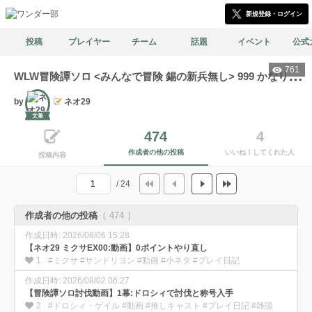
新規登録・ログイン
投稿
プレイヤー
チーム
話題
イベント
公式
761
W
LW冒険譚ソロ <みんなで冒険 錫の新兵無し> 999 かなりミスだらけでも討伐成功
by
ネオ29
文筆
474
4
作成者の他の投稿
いいね！してくれた人
投稿内容
/ 24
作成者の他の投稿
（ 474 ）
作成日時: 2026/08/06 15:28
【ネオ29 ミクサEX00:動画】0ポイントやり直し
1
#ミクサ #サンドリヨン #動画 #小ネタ #プレイ日記
作成日時: 2026/08/02 06:27
【冒険譚ソロ討伐動画】1幕:ドロシィで討伐と称号入手
2
#ドロシィ・ゲイル #動画 #推しキャスト #プレイ日記 #雑談