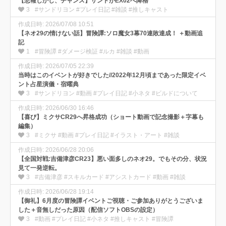
【悲報しかし、チャンス】サンドがEX02へ降格
3
#サンドリヨン #プレイ日記 #雑談 #推しキャスト
作成日時: 2026/07/08 10:51
【ネオ29の情けない話】冒険譚:ソロ魔女3幕70連敗達成！ ＋動画追
記
1
#冒険譚 #ダメージ検証 #ルカ #雑談 #動画
作成日時: 2026/07/05 22:39
当時はこのイベントが好きでした//2022年12月頃まであった限定イベ
ント占星演儀・宿曜典
3
#サンドリヨン #動画 #プレイ日記 #小ネタ #ビルドについて
作成日時: 2026/06/30 16:46
【喜び】ミクサCR29へ昇格成功（ショート動画で記念撮影＋字幕も
編集）
3
#ミクサ #動画 #プレイ日記 #イラスト・アート #雑談
作成日時: 2026/06/28 20:06
【全国対戦:吉備津彦CR23】悪い面多しのネオ29。でもその分、状況
見て一発逆転。
3
#吉備津彦 #スキルカード #アシストカード #動画 #雑談
作成日時: 2026/06/28 19:14
【御礼】6月度の冒険譚イベントご視聴・ご参加ありがとうございま
した＋音無しだった原因（配信ソフトOBSの設定）
3
#動画 #プレイ日記 #小ネタ #推しキャスト #冒険譚