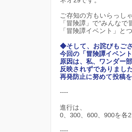
ネオ29です。
ご存知の方もいらっし
「冒険譚」で”みんなで
「冒険譚イベント」と
◆そして、お詫びもご
今回の「冒険譚イベン
原因は、私、ワンダー
反映されずでありまし
再発防止に努めて投稿
----
進行は、
0、300、600、900
----