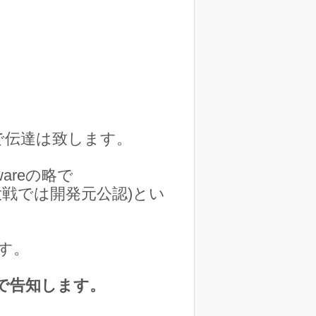
で伝達は致します。
wareの略で
大戦では開発元公認)とい
ます。
rで告知します。