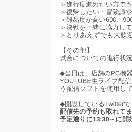
＞進行度進めたい方でも
＞復帰したい・冒険譚や
＞難易度が高い600、9
＞決戦を一緒に協力し
＞とりあえずでも大歓
【その他】
試合についての進行状
◆当日は、店舗のPC機器をお借
YOUTUBE生ライブ
う配信ソフトを使用して
◆開設しているTwitt
配信先の予約も取れて
予定通りに13:30～に