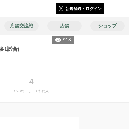
新規登録・ログイン
店舗交流戦
店舗
ショップ
918
(各1試合)
4
いいね！してくれた人