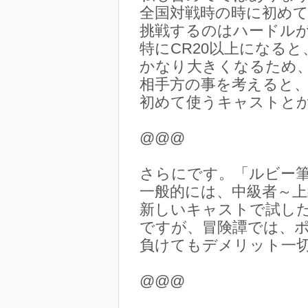
全国対戦時の時に初め
挑戦するのはハードル
特にCR20以上になる
かなり大きくなるため
相手方の事を考えると
初めて使うキャストと
@@@
さらにです。「ルビー筆
一般的には、中級者～
新しいキャストで試し
ですが、冒険譚では、
負けてもデメリット一
@@@