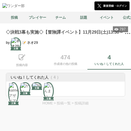
新規登録・ログイン
投稿
プレイヤー
チーム
話題
イベント
公式
797
◇
決戦3幕も実施◇【冒険譚イベント】11月29日(土)13:30～ 0,300,600,900実施（各2回）＋決戦1幕,2幕,3幕(各1試合)
by
ネオ29
文筆
474
4
作成者の他の投稿
いいね！してくれた人
投稿内容
いいね！してくれた人
（ 4 ）
文筆
文筆
文筆
HOME
>
投稿一覧
>
投稿詳細
文筆