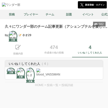
新規登録・ログイン
投稿
プレイヤー
チーム
話題
イベント
公式
582
久
々にワンダー部のチーム記事更新（アシェンプテルを愛してる方のためのチーム）
by
ネオ29
文筆
474
4
作成者の他の投稿
いいね！してくれた人
投稿内容
いいね！してくれた人
（ 4 ）
文筆
文筆
文筆
HOME
>
投稿一覧
>
投稿詳細