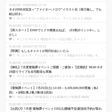
作成日時: 2026/08/01 22:39
ネオ29WLW近況＋"ファイター:メロウ"イラスト化（画力無し。でも
絵は好き）
3
#メロウ #プレイ日記 #イラスト・アート #小ネタ #雑談
作成日時: 2026/07/31 11:22
【再スタート】EX00でミクサ精進せねば。（EX戦ポイント0へ。し
かし）
2
#ミクサ #小ネタ #動画 #プレイ日記 #推しキャスト
作成日時: 2026/07/30 09:21
【即興】もしもキャストが現代社会にいたら
3
#シャドウ・アリス #リトル・アリス #雑談 #小ネタ #推しキャスト
作成日時: 2026/07/27 23:57
【御礼】7月度冒険譚イベントご視聴・ご参加＋【定期的】WLW:ネオ
29語りライブを自宅配信も実施
3
#小ネタ #動画 #プレイ日記 #サンドリヨン #お悩み相談室
作成日時: 2026/07/23 21:28
【冒険譚イベント】7月25日(土) 13:30～ 0,300,600,900実施（各2
回）＋決戦1幕,2幕,3幕(各1試合)
4
#初心者向け #中級者向け #上級者向け #冒険譚 #動画
作成日時: 2026/07/23 11:12
【お詫び】7月度:冒険譚イベント7/25(土)開催予定(配信先予約が取れ