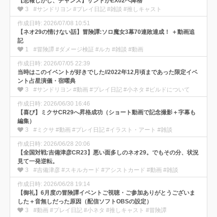
【悲報しかし、チャンス】サンドがEX02へ降格
3
#サンドリヨン #プレイ日記 #雑談 #推しキャスト
作成日時: 2026/07/08 10:51
【ネオ29の情けない話】冒険譚:ソロ魔女3幕70連敗達成！ ＋動画追
記
1
#冒険譚 #ダメージ検証 #ルカ #雑談 #動画
作成日時: 2026/07/05 22:39
当時はこのイベントが好きでした//2022年12月頃まであった限定イベ
ント占星演儀・宿曜典
3
#サンドリヨン #動画 #プレイ日記 #小ネタ #ビルドについて
作成日時: 2026/06/30 16:46
【喜び】ミクサCR29へ昇格成功（ショート動画で記念撮影＋字幕も
編集）
3
#ミクサ #動画 #プレイ日記 #イラスト・アート #雑談
作成日時: 2026/06/28 20:06
【全国対戦:吉備津彦CR23】悪い面多しのネオ29。でもその分、状況
見て一発逆転。
3
#吉備津彦 #スキルカード #アシストカード #動画 #雑談
作成日時: 2026/06/28 19:14
【御礼】6月度の冒険譚イベントご視聴・ご参加ありがとうございま
した＋音無しだった原因（配信ソフトOBSの設定）
3
#動画 #プレイ日記 #小ネタ #推しキャスト #冒険譚