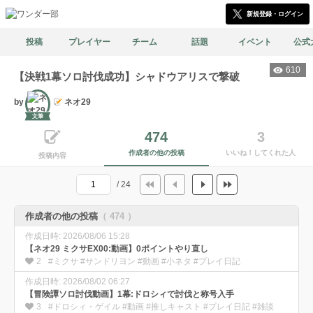
新規登録・ログイン
投稿
プレイヤー
チーム
話題
イベント
公式
610
【決戦1幕ソロ討伐成功】シャドウアリスで撃破
by
ネオ29
文筆
474
3
作成者の他の投稿
いいね！してくれた人
投稿内容
/ 24
作成者の他の投稿
（ 474 ）
作成日時: 2026/08/06 15:28
【ネオ29 ミクサEX00:動画】0ポイントやり直し
2
#ミクサ #サンドリヨン #動画 #小ネタ #プレイ日記
作成日時: 2026/08/02 06:27
【冒険譚ソロ討伐動画】1幕:ドロシィで討伐と称号入手
3
#ドロシィ・ゲイル #動画 #推しキャスト #プレイ日記 #雑談