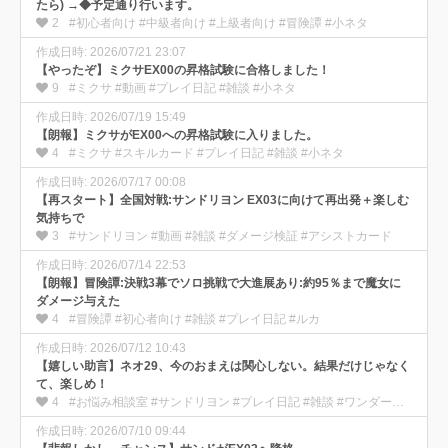
たら) →◆予定通り行います。
2
#初心者向け #中級者向け #上級者向け #冒険譚 #小ネタ
作成日時: 2026/07/21 23:07
【やったぞ】ミクサEX00の昇格試験に合格しました！
9
#ミクサ #動画 #プレイ日記 #雑談 #小ネタ
作成日時: 2026/07/19 15:49
【朗報】ミクサがEX00への昇格試験に入りました。
4
#ミクサ #スキルカード #プレイ日記 #雑談 #小ネタ
作成日時: 2026/07/17 00:08
【再スタート】全国対戦:サンドリヨン EX03に向けて再出発＋楽しむ
気持ちで
3
#サンドリヨン #動画 #雑談 #ダメージ検証 #アシストカード
作成日時: 2026/07/14 22:53
【朗報】冒険譚:決戦3幕でソロ挑戦で大進展あり:約95％まで魔女に
ダメージ与えた
4
#冒険譚 #初心者向け #雑談 #プレイ日記 #ルカ
作成日時: 2026/07/12 10:43
【嬉しい助言】ネオ29、今のおまえは関心しない。結果だけじゃなく
て、楽しめ！
4
#お悩み相談室 #サンドリヨン #プレイ日記 #雑談 #ワンダー部の使い方
作成日時: 2026/07/10 09:44