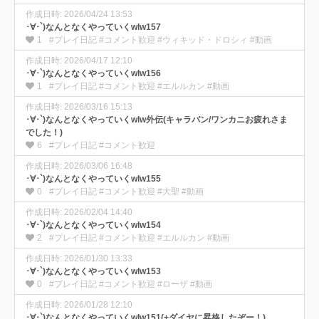
作成日時: 2026/04/24 13:53
･∀･`)なんとなくやっていくwlw157
1
#プレイ日記 #コメント歓迎 #ウィキッド・ドロシィ #動画
作成日時: 2026/04/17 12:10
･∀･`)なんとなくやっていくwlw156
1
#プレイ日記 #コメント歓迎 #エルルカン #動画
作成日時: 2026/03/16 15:13
･∀･`)なんとなくやっていくwlw外伝(キャラバン/ワンカニお疲れさま
でした！)
6
#プレイ日記 #コメント歓迎
作成日時: 2026/03/06 16:48
･∀･`)なんとなくやっていくwlw155
0
#プレイ日記 #コメント歓迎 #大聖 #動画
作成日時: 2026/02/04 14:40
･∀･`)なんとなくやっていくwlw154
2
#プレイ日記 #コメント歓迎 #エルルカン #動画
作成日時: 2026/01/30 13:33
･∀･`)なんとなくやっていくwlw153
0
#プレイ日記 #コメント歓迎 #ローザ #動画
作成日時: 2026/01/28 12:10
･∀･`)なんとなくやっていくwlw151(+ダイヤに昇格したぞー！)