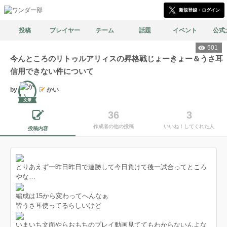
新規登録・ログイン
投稿
プレイヤー
チーム
話題
イベント
公式
501
今んところのリトゥルアリィスの昇格戦じょーきょー＆うさ耳
信用できない件について
by
かい
文筆
36
3
作成者の他の投稿
いいね！してくれた人
投稿内容
とりあえず一昨日昨日で連勝して今日負けて後一試合ってところ
やな…
編成は15から変わってへんなぁ
皆うさ耳使ってるらしいけど
いまいち文面やらおもちのプレイ動画見ててもわからないんよな