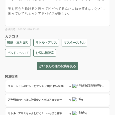
実を言うと負けると思ってビビってるんだよねｗ笑えないけど…
困っていてちょっとアドバイスが欲しい。
作成日時：2026/01/30 23:43
カテゴリ
戦略・立ち回り
リトル・アリス
マスタースキル
ビルドについて
お悩み相談室
かいさんの他の投稿を見る
関連投稿
スカーレットのビルドとアシスト選択【Ver5.38-P】(アドバイザー:守谷)
by
イズミ＠わがままスカ使い
万年弱者のへっぽこ神筆使いとボロアタッカー
by
ロゼ
リトル・アリスちゃんと行く！ へっぽこ神筆使いのワンダープレイ日記〜生きてます編〜
by
しろのあ