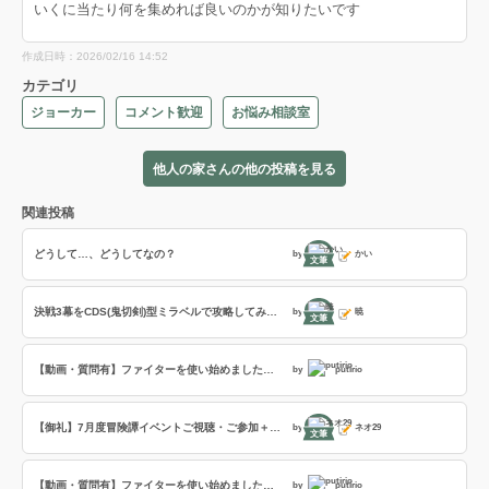
いくに当たり何を集めれば良いのかが知りたいです
作成日時：2026/02/16 14:52
カテゴリ
ジョーカー
コメント歓迎
お悩み相談室
他人の家さんの他の投稿を見る
関連投稿
どうして…、どうしてなの？
by
かい
文筆
決戦3幕をCDS(鬼切剣)型ミラベルで攻略してみた…(追記あり)
by
暁
文筆
【動画・質問有】ファイターを使い始めました。このロールでもアドバイスをお願いします。
by
putirio
【御礼】7月度冒険譚イベントご視聴・ご参加＋【定期的】WLW:ネオ29語りライブを自宅配信も実施
by
ネオ29
文筆
【動画・質問有】ファイターを使い始めました。このロールでもアドバイスをお願いします。
by
putirio