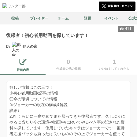
新規登録・ログイン
投稿
プレイヤー
チーム
話題
イベント
公式
411
復帰者！初心者用動画を探しています！
by
他人の家
0
1
作成者の他の投稿
いいね！してくれた人
投稿内容
欲しい情報はこの三つ！
①初心者用動画/記事の情報
②今の環境についての情報
③ジョーカーの現在の構成&解説
詳細↓
23年くらいに一度やめてまた帰ってきた復帰者です、久しぶりに
やるに当たり今の環境や戦闘中においてやるべき事の記された資
料を探しています 使用していたキャラはジョーカーです 復帰
者応援パックも買ったは良いもののその上でジョーカーを使って