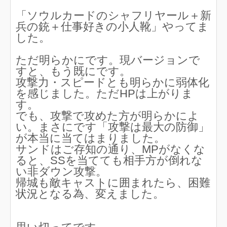
「ソウルカードのシャフリヤール＋新
兵の銃＋仕事好きの小人靴」やってま
した。
ただ明らかにです。現バージョンで
すと、もう既にです。
攻撃力・スピードとも明らかに弱体化
を感じました。ただHPは上がりま
す。
でも、攻撃で攻めた方が明らかによ
い。まさにです「攻撃は最大の防御」
が本当に当てはまりました。
サンドはご存知の通り、MPがなくな
ると、SSを当てても相手方が倒れな
い非ダウン攻撃。
帰城も敵キャストに囲まれたら、困難
状況となる為、変えました。