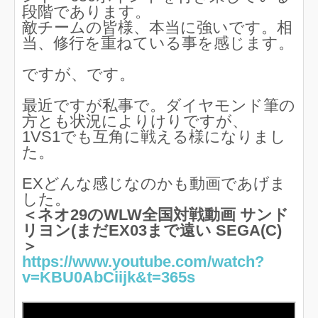
段階であります。
敵チームの皆様、本当に強いです。相
当、修行を重ねている事を感じます。
ですが、です。
最近ですが私事で。ダイヤモンド筆の
方とも状況によりけりですが、
1VS1でも互角に戦える様になりまし
た。
EXどんな感じなのかも動画であげま
した。
＜ネオ29のWLW全国対戦動画 サンド
リヨン(まだEX03まで遠い SEGA(C)
＞
https://www.youtube.com/watch?
v=KBU0AbCiijk&t=365s