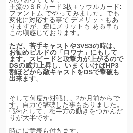
思い切ってです。
主流のＳＲカード3枚＋ソウルカード:
ファントム でやってみました。でも
変化に対応する事で デメリットもあ
りますが、逆にメリットも ある事も
この頃感じております。
ただ、苦手キャストや3VS3の時は、
お勧めビルドの「ロワナ」にもして
ます。スピードと攻撃力が上がるので
DSの威力上昇し、いまくいけばHP3
割ほどから敵キャストをDSで撃破も
出来ます。
そして何度か対戦し。2か月前からで
す。自力で撃破した事もありました。
戦術として、相手方の動きをつかんだ
りが大半です。
時には意表も付きます。