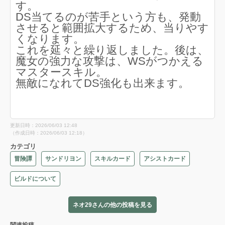
す。
DS当てるのが苦手という方も、発動
させると範囲拡大するため、当りやす
くなります。
これを延々と繰り返しました。後は、
魔女の強力な攻撃は、WSがつかえる
マスタースキル。
無敵になれてDS強化も出来ます。
更新日時：2026/06/03 12:48
（作成日時：2026/06/03 12:18）
カテゴリ
冒険譚
サンドリヨン
スキルカード
アシストカード
ビルドについて
ネオ29さんの他の投稿を見る
関連投稿