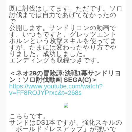
既に討伐はしてます。ただです。ソロ
討伐までは自力であげてなかったの
で
公開します。サンドリヨンの動画で
す。いつもですと、グレッツエント
ホルンという攻撃スキルを使ってま
すが、たまには変わったやり方でや
りました。成功しました。
エンディングも収録つきです。
＜ネオ29の冒険譚:決戦1幕サンドリヨ
ン：ソロ討伐動画 SEGA(C)＞
https://www.youtube.com/watch?
v=FF8ROJYPrxc&t=268s
こちらです。
サンドはDS1本ですが、強化スキルの
「ボールドドレスアップ」が強いで