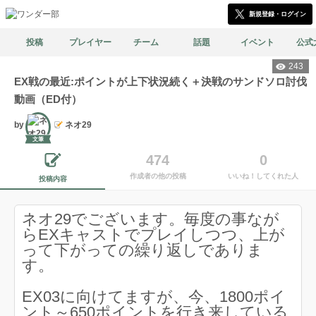
新規登録・ログイン
投稿
プレイヤー
チーム
話題
イベント
公式
243
EX戦の最近:ポイントが上下状況続く＋決戦のサンドソロ討伐
動画（ED付）
by
ネオ29
文筆
474
0
作成者の他の投稿
いいね！してくれた人
投稿内容
ネオ29でございます。毎度の事なが
らEXキャストでプレイしつつ、上が
って下がっての繰り返しでありま
す。
EX03に向けてますが、今、1800ポイ
ント～650ポイントを行き来している