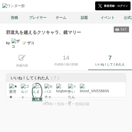
新規登録・ログイン
投稿
プレイヤー
チーム
話題
イベント
公式
547
邪道丸を越えるクソキャラ、鏡マリー
by
ザコ
14
7
作成者の他の投稿
いいね！してくれた人
投稿内容
いいね！してくれた人
（ 7 ）
文筆
HOME
>
投稿一覧
>
投稿詳細