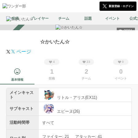
新規登録・ログイン
投稿
プレイヤー
チーム
話題
イベント
公式
3091
スカウト受付中
☆かいたん☆
𝕏 ページ
4
23
0
1
2
0
投稿
チーム
イベント
基本情報
メインキャス
ト
リトル・アリス(EX11)
サブキャスト
エピーヌ(26)
活動時間帯
すべて
ファイター: 21
アタッカー: 41