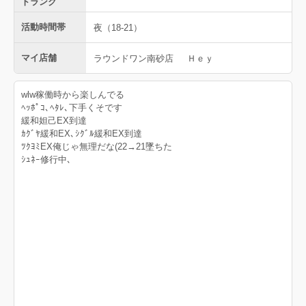
トランク
活動時間帯
夜（18-21）
マイ店舗
ラウンドワン南砂店
Ｈｅｙ
wlw稼働時から楽しんでる
ﾍｯﾎﾟｺ､ﾍﾀﾚ､下手くそです
緩和妲己EX到達
ｶｸﾞﾔ緩和EX､ｼｸﾞﾙ緩和EX到達
ﾂｸﾖﾐEX俺じゃ無理だな(22→21墜ちた
ｼｭﾈｰ修行中､