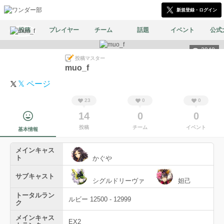
新規登録・ログイン
投稿
プレイヤー
チーム
話題
イベント
公式
2948
投稿マスター
muo_f
𝕏 ページ
23
0
0
14
0
0
投稿
チーム
イベント
基本情報
メインキャス
ト
かぐや
サブキャスト
シグルドリーヴァ
妲己
トータルラン
ルビー 12500 - 12999
ク
メインキャス
EX2