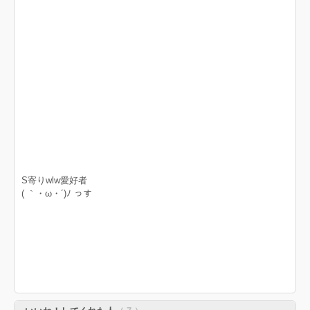
S寄りwlw愛好者
( ｀・ω・´)ﾉ っす