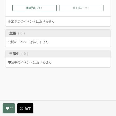
参加予定（ 0 ）
終了済み（ 0 ）
参加予定のイベントはありません
主催
（ 0 ）
公開のイベントはありません
申請中
（ 0 ）
申請中のイベントはありません
話す
17