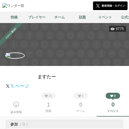
新規登録・ログイン
投稿
プレイヤー
チーム
話題
イベント
公式
4775
スカウト受付中
ますたー
𝕏 ページ
21
0
0
1
0
0
投稿
チーム
イベント
基本情報
参加
（ 0 ）