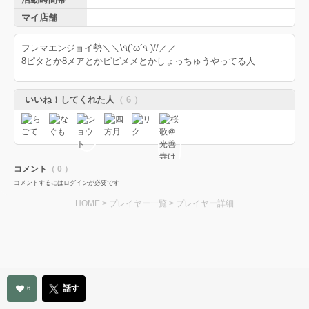
マイ店舗
フレマエンジョイ勢
＼＼\٩(`ω´٩ )//／／
8ピタとか8メアとかピピメメとかしょっちゅうやってる人
いいね！してくれた人
（ 6 ）
コメント
（ 0 ）
コメントするにはログインが必要です
HOME
>
プレイヤー一覧
> プレイヤー詳細
話す
6