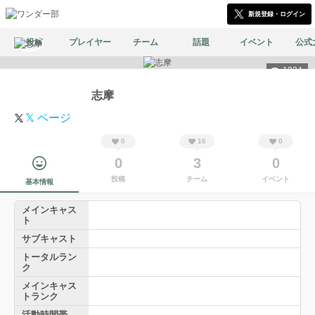
新規登録・ログイン
投稿
プレイヤー
チーム
話題
イベント
公式
1924
志摩
𝕏 ページ
0
16
0
0
3
0
投稿
チーム
イベント
基本情報
メインキャス
ト
サブキャスト
トータルラン
ク
メインキャス
トランク
活動時間帯