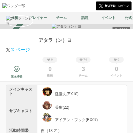
新規登録・ログイン
投稿
プレイヤー
チーム
話題
イベント
公式
2402
スカウト受付中
アタラ（ン）ヨ
𝕏 ページ
0
74
0
0
3
0
投稿
チーム
イベント
基本情報
メインキャス
ト
怪童丸(EX10)
美猴(22)
サブキャスト
アイアン・フック(EX07)
活動時間帯
夜（18-21）