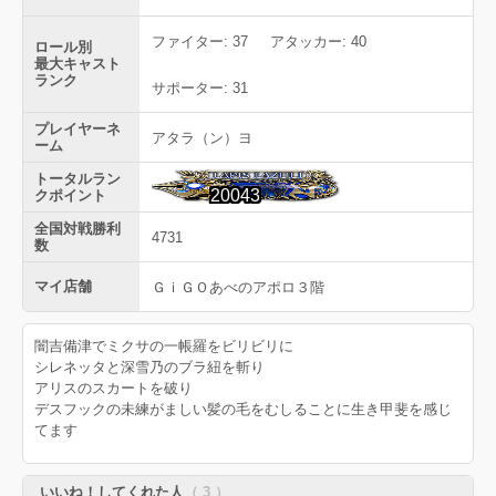
ファイター: 37
アタッカー: 40
ロール別
最大キャスト
ランク
サポーター: 31
プレイヤーネ
アタラ（ン）ヨ
ーム
トータルラン
20043
クポイント
全国対戦勝利
4731
数
マイ店舗
ＧｉＧＯあべのアポロ３階
闇吉備津でミクサの一帳羅をビリビリに
シレネッタと深雪乃のブラ紐を斬り
アリスのスカートを破り
デスフックの未練がましい髪の毛をむしることに生き甲斐を感じ
てます
いいね！してくれた人
（ 3 ）