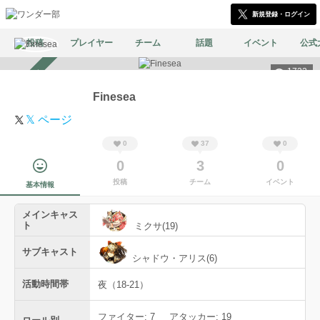
新規登録・ログイン
投稿
プレイヤー
チーム
話題
イベント
公式
1732
スカウト受付中
Finesea
𝕏 ページ
0
37
0
0
3
0
投稿
チーム
イベント
基本情報
メインキャス
ト
ミクサ(19)
サブキャスト
シャドウ・アリス(6)
活動時間帯
夜（18-21）
ファイター: 7
アタッカー: 19