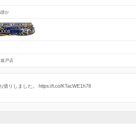
の誰か
0008
ム坂戸店
た。 https://t.co/KTacWE1h78