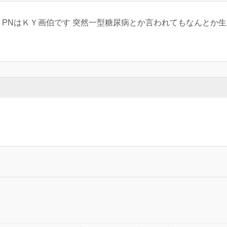
ー PNはＫＹ画伯です 突然一型糖尿病とか言われてもなんとか