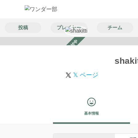
投稿
プレイヤー
チーム
スカウト受付中
shakit
𝕏 ページ
基本情報