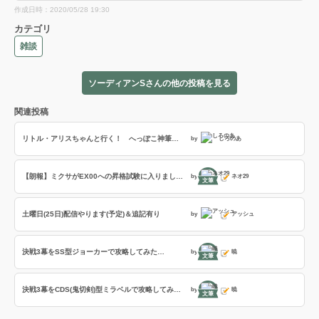
作成日時：2020/05/28 19:30
カテゴリ
雑談
ソーディアンSさんの他の投稿を見る
関連投稿
リトル・アリスちゃんと行く！ へっぽこ神筆使いのワンダープレイ日記〜生きてます編〜
by
しろのあ
【朗報】ミクサがEX00への昇格試験に入りました。
by
ネオ29
文筆
土曜日(25日)配信やります(予定)＆追記有り
by
アッシュ
決戦3幕をSS型ジョーカーで攻略してみた…
by
暁
文筆
決戦3幕をCDS(鬼切剣)型ミラベルで攻略してみた…(追記あり)
by
暁
文筆