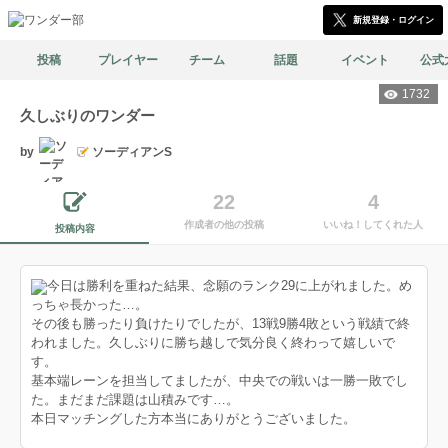
新規登録・ログイン
投稿
プレイヤー
チーム
話題
イベント
公式
1732
久しぶりのワンダー
by
ソーディアンS
22
4
作成者の他の投稿
いいね！してくれた人
投稿内容
今日は勝利を重ねた結果、念願のランク29に上がれました。め
っちゃ長かった…。
その後も勝ったり負けたりでしたが、13戦9勝4敗という戦績で終
われました。久しぶりに勝ち越しで気分良く終わって嬉しいで
す。
基本端レーンを担当してましたが、中央での戦いは一勝一敗でし
た。まだまだ課題は山積みです…。
本日マッチングした方本当にありがとうございました。