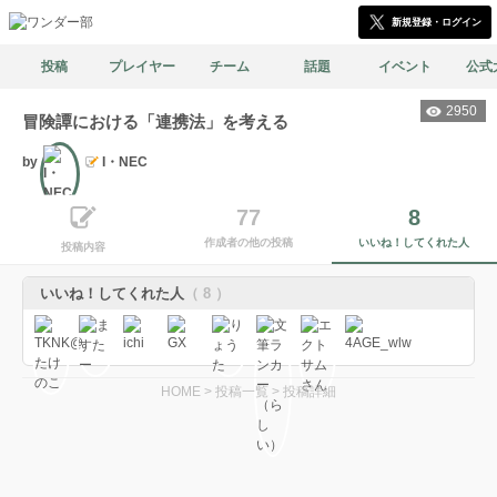
新規登録・ログイン
投稿
プレイヤー
チーム
話題
イベント
公式
2950
冒険譚における「連携法」を考える
by
I・NEC
文筆
77
8
作成者の他の投稿
いいね！してくれた人
投稿内容
いいね！してくれた人
（ 8 ）
HOME
>
投稿一覧
>
投稿詳細