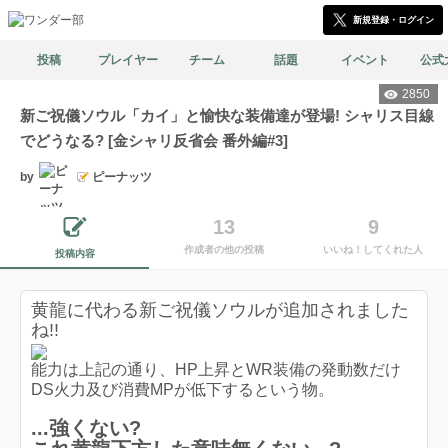
新規登録・ログイン
投稿
プレイヤー
チーム
話題
イベント
公式
2850
新ご祝儀ソウル「カイ」と愉快な装備達が登場! シャリス目線
でどうなる? [金シャリ反省会 番外編#3]
by
ピーナッツ
13
9
作成者の他の投稿
いいね！してくれた人
投稿内容
黄龍に代わる新ご祝儀ソウルが追加されました
ね!!
能力は上記の通り、HP上昇とWR装備の発動数だけ
DS火力及び消費MPが低下するという物。
...強くない?