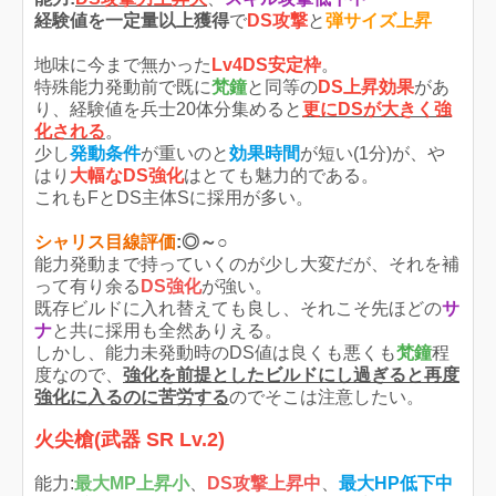
経験値を一定量以上獲得
で
DS攻撃
と
弾サイズ上昇
地味に今まで無かった
Lv4DS安定枠
。
特殊能力発動前で既に
梵鐘
と同等の
DS上昇効果
があ
り、経験値を兵士20体分集めると
更にDSが大きく強
化される
。
少し
発動条件
が重いのと
効果時間
が短い(1分)が、や
はり
大幅なDS強化
はとても魅力的である。
これもFとDS主体Sに採用が多い。
シャリス目線評価
:◎～○
能力発動まで持っていくのが少し大変だが、それを補
って有り余る
DS強化
が強い。
既存ビルドに入れ替えても良し、それこそ先ほどの
サ
ナ
と共に採用も全然ありえる。
しかし、能力未発動時のDS値は良くも悪くも
梵鐘
程
度なので、
強化を前提としたビルドにし過ぎると再度
強化に入るのに苦労する
のでそこは注意したい。
火尖槍(武器 SR Lv.2)
能力:
最大MP上昇小
、
DS攻撃上昇中
、
最大HP低下中