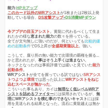
能力:
HP大アップ
このカード以外のWRアシスト
が1枚または2枚以上発
動している場合、
DS攻撃アップ
+
DS消費MPダウン
今アプデの目玉アシスト
。黄龍に代わるべくして生ま
れたかの様な
恵まれた能力
の数々を持っている。
全てが文句無しに強いのだが、何といっても
比較的緩
めの起動条件
でDS上昇が
全盛期黄龍以上
。強い。
こうして、腐り所の無い能力で次環境の覇権を握る...
かと思われたが、
事はそう上手くは進まない
。
ネックとなったのは事前評価では緩いと見ていた
能力
起動条件
。
WRアシスト
が全てを握っている訳ではない
SRアシス
トつよつよ環境
では思った以上に
WRアシストをねじ
込むスペースが無かった
。
こういった事もあり、カイは
無理なく低レベルWRア
シストを詰めるファイター
には採用されているが、
無
理にWRアシストを積む事のできないキャスト
には採
用を見送られる結果となった。流石に黄龍越えは無か