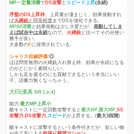
MP一定量消費
で
DS攻撃
と
スピード上昇
(永続)
序盤のDS上昇枠
。上昇量が凄まじく、効果発動すれ
ば
火縄銃
と同等程度
までDSを強化できる。
MP80消費
と効果発動は少し大変だが、
発動してしま
えば試合中は永続
なので、
火縄銃
と比べてその分使い
勝手が良い。
大多数の
F
に採用されている。
シャリス目線評価
:◎
ほぼ問答無用の火縄銃入れ替え枠。効果が永続になる
のがとにかく素晴らしい。
しかも足を盛るのにも貢献できるという本当にいい
子。語彙力無くなっちゃう。
大臼(道具 SR Lv.4)
能力:
最大MP上昇小
敵キャストに一定回数攻撃すると
最大HP
,
最大MP
,
SS
攻撃力
,
DS攻撃力
,
スピード
が上昇する。(
最大3段階
)
敵キャストに攻撃するという条件付きだが、欲しい物
が全て手に入る
欲張り願望マシーン
。