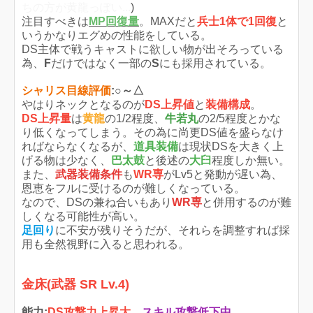
ちの方が黄龍っぽい...
)
注目すべきは
MP回復量
。MAXだと
兵士1体で1回復
と
いうかなりエグめの性能をしている。
DS主体で戦うキャストに欲しい物が出そろっている
為、
F
だけではなく一部の
S
にも採用されている。
シャリス目線評価
:○～△
やはりネックとなるのが
DS上昇値
と
装備構成
。
DS上昇量
は
黄龍
の1/2程度、
牛若丸
の2/5程度とかな
り低くなってしまう。その為に尚更DS値を盛らなけ
ればならなくなるが、
道具装備
は現状DSを大きく上
げる物は少なく、
巴太鼓
と後述の
大臼
程度しか無い。
また、
武器装備条件
も
WR専
がLv5と発動が遅い為、
恩恵をフルに受けるのが難しくなっている。
なので、DSの兼ね合いもあり
WR専
と併用するのが難
しくなる可能性が高い。
足回り
に不安が残りそうだが、それらを調整すれば採
用も全然視野に入ると思われる。
金床(武器 SR Lv.4)
能力:
DS攻撃力上昇大
、
スキル攻撃低下中