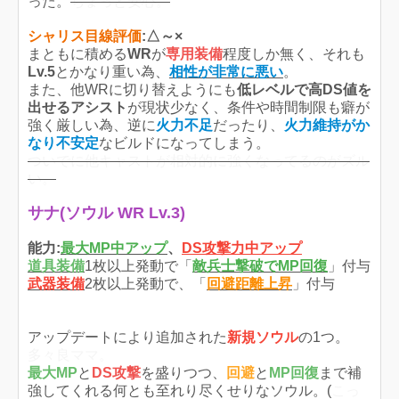
った。
ちょっと安心。
シャリス目線評価
:△～×
まともに積める
WR
が
専用装備
程度しか無く、それも
Lv.5
とかなり重い為、
相性が非常に悪い
。
また、他WRに切り替えようにも
低レベルで高DS値を
出せるアシスト
が現状少なく、条件や時間制限も癖が
強く厳しい為、逆に
火力不足
だったり、
火力維持がか
なり不安定
なビルドになってしまう。
ついでに他キャストが相対的に強くなってるのがズル
い。
サナ(ソウル WR Lv.3)
能力:
最大MP中アップ
、
DS攻撃力中アップ
道具装備
1枚以上発動で「
敵兵士撃破でMP回復
」付与
武器装備
2枚以上発動で、「
回避距離上昇
」付与
アップデートにより追加された
新規ソウル
の1つ。
多々良ママ。
最大MP
と
DS攻撃
を盛りつつ、
回避
と
MP回復
まで補
強してくれる何とも至れり尽くせりなソウル。(
こっ