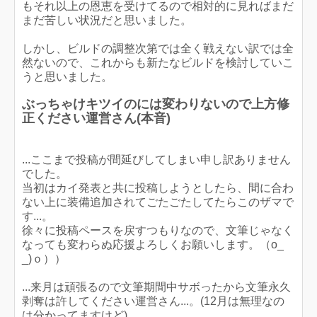
もそれ以上の恩恵を受けてるので相対的に見ればまだ
まだ苦しい状況だと思いました。
しかし、ビルドの調整次第では全く戦えない訳では全
然ないので、これからも新たなビルドを検討していこ
うと思いました。
ぶっちゃけキツイのには変わりないので上方修
正ください運営さん(本音)
...ここまで投稿が間延びしてしまい申し訳ありません
でした。
当初はカイ発表と共に投稿しようとしたら、間に合わ
ない上に装備追加されてごたごたしてたらこのザマで
す...。
徐々に投稿ペースを戻すつもりなので、文筆じゃなく
なっても変わらぬ応援よろしくお願いします。（o_
_)ｏ））
...来月は頑張るので文筆期間中サボったから文筆永久
剥奪は許してください運営さん...。(12月は無理なの
は分かってますけど)