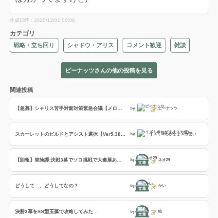
作成日時：2020/12/01 00:08
カテゴリ
戦略・立ち回り
シャドウ・アリス
コメント歓迎
雑談
ピーナッツさんの他の投稿を見る
関連投稿
【急募】シャリス苦手対面対策緊急会議【メロウ対策】 [銀シャリ反省会 番外編#1]
by
ピーナッツ
スカーレットのビルドとアシスト選択【Ver5.38-P】(アドバイザー:守谷)
by
イズミ＠わがままスカ使い
【朗報】冒険譚:決戦3幕でソロ挑戦で大進展あり:約95％まで魔女にダメージ与えた
by
ネオ29
文筆
どうして…、どうしてなの？
by
かい
文筆
決勝3幕をSS型玉藻で攻略してみた…
by
暁
文筆