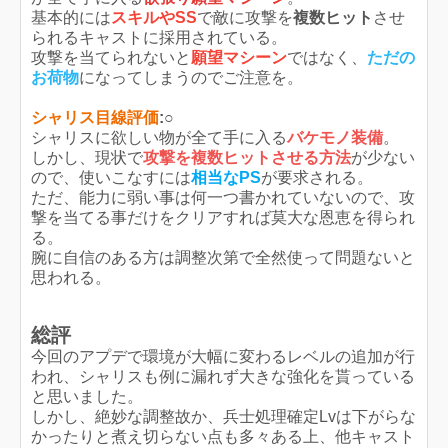
基本的には
スキルやSS
で敵に攻撃を
複数ヒット
させ
られるキャストに採用されている。
攻撃を当てられないと
願望マシーン
ではなく、
ただの
お荷物
になってしまうのでご注意を。
シャリス目線評価
:○
シャリスに欲しい物が全て手に入る
バケモノ装備
。
しかし、現状で
攻撃を複数ヒットさせる方法
が少ない
ので、使いこなすには
相当なPS
が要求される。
ただ、能力に弱い事は何一つ書かれていないので、攻
撃を当てる事だけをクリアすれば莫大な恩恵を得られ
る。
腕に自信のある方は調整次第で全然使って問題ないと
思われる。
総評
今回のアプデで環境が大幅に変わるレベルの追加が行
われ、シャリスも例に漏れず大きな強化を貰っている
と思いました。
しかし、絶妙な調整故か、兵士処理確定Lvは下がらな
かったりと煮え切らない点も多々ある上、他キャスト