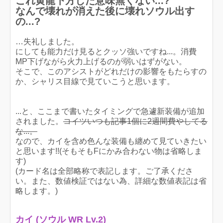
これ黄龍下方した意味無くない...?
なんで壊れが消えた後に壊れソウル出す
の...?
…失礼しました。
にしても能力だけ見るとクッソ強いですね...。消費
MP下げながら火力上げるのが弱いはずがない。
そこで、このアシストがどれだけの影響をもたらすの
か、シャリス目線で見ていこうと思います。
...と、ここまで書いたタイミングで急遽新装備が追加
されました。
コイツいつも記事1個に2週間費やしてる
な...。
なので、カイを含め色んな装備も纏めて見ていきたい
と思います!!(そもそもFにかみ合わない物は省略しま
す)
(カード名は全部略称で表記します。ご了承くださ
い。また、数値検証ではない為、詳細な数値表記は省
略します。)
カイ (ソウル WR Lv.2)