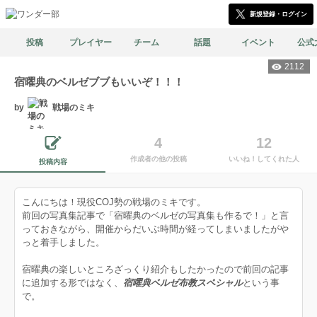
新規登録・ログイン
投稿
プレイヤー
チーム
話題
イベント
公式
2112
宿曜典のベルゼブブもいいぞ！！！
by
戦場のミキ
4
12
作成者の他の投稿
いいね！してくれた人
投稿内容
こんにちは！現役COJ勢の戦場のミキです。
前回の写真集記事で「宿曜典のベルゼの写真集も作るで！」と言
っておきながら、開催からだいぶ時間が経ってしまいましたがや
っと着手しました。
宿曜典の楽しいところざっくり紹介もしたかったので前回の記事
に追加する形ではなく、
宿曜典ベルゼ布教スペシャル
という事
で。