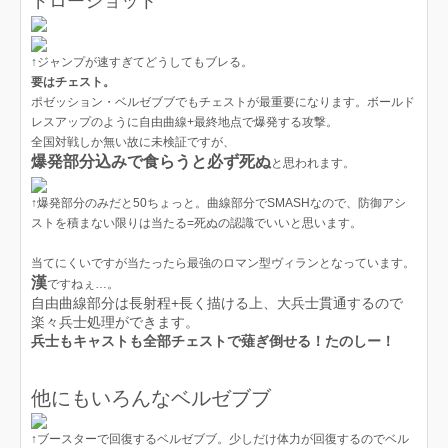
ドローショット
↑ジャンプが速すぎてどうしてもブレる。
要はチェスト。
ポゼッション・ベルゼブブでもチェストが最重要になります。ボールド
レスアップのように自由曲線+最終地点で爆発する攻撃。
全国対戦しか無い故に未検証ですが、
爆発部分込みで食らうと必ず死ぬ
と思われます。
↑爆発部分のみだと50ちょっと。曲線部分でSMASHなので、防御アシ
ストを積まない限りは当たる=死ぬの認識でいいと思います。
当てにくいですが当たったら最強のロマン型ヴィランとなっています。
漢
ですねぇ…。
自由曲線部分は長射程+長く描ける上、大兵士貫通するので
楽々兵士処理ができます。
兵士もキャストも全部チェストで薙ぎ倒せる！たのしー！
他にもいろんなベルゼブブ
↑ブースターで回復するベルゼブブ。少しだけ体力が回復するのでベル