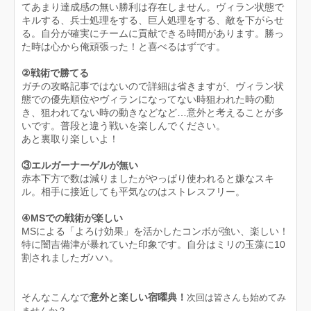
てあまり達成感の無い勝利は存在しません。ヴィラン状態で
キルする、兵士処理をする、巨人処理をする、敵を下がらせ
る。自分が確実にチームに貢献できる時間があります。勝っ
た時は心から俺頑張った！と喜べるはずです。
②戦術で勝てる
ガチの攻略記事ではないので詳細は省きますが、ヴィラン状
態での優先順位やヴィランになってない時狙われた時の動
き、狙われてない時の動きなどなど…意外と考えることが多
いです。普段と違う戦いを楽しんでください。
あと裏取り楽しいよ！
③エルガーナーゲルが無い
赤本下方で数は減りましたがやっぱり使われると嫌なスキ
ル。相手に接近しても平気なのはストレスフリー。
④MSでの戦術が楽しい
MSによる「よろけ効果」を活かしたコンボが強い、楽しい！
特に闇吉備津が暴れていた印象です。自分はミリの玉藻に10
割されましたガハハ。
そんなこんなで
意外と楽しい宿曜典！
次回は皆さんも始めてみ
ませんか？