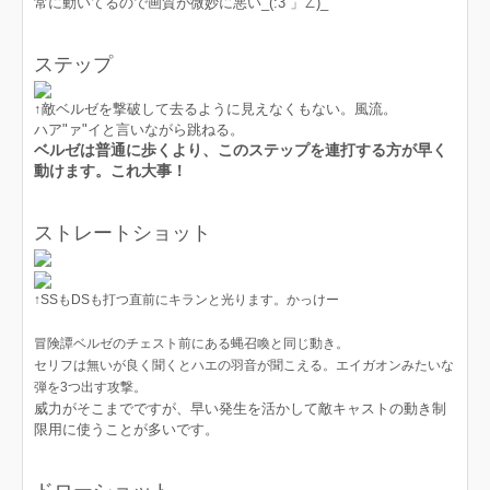
常に動いてるので画質が微妙に悪い_(:3 」∠)_
ステップ
↑敵ベルゼを撃破して去るように見えなくもない。風流。
ハア"ァ"イと言いながら跳ねる。
ベルゼは普通に歩くより、このステップを連打する方が早く
動けます。これ大事！
ストレートショット
↑SSもDSも打つ直前にキランと光ります。かっけー
冒険譚ベルゼのチェスト前にある蝿召喚と同じ動き。
セリフは無いが良く聞くとハエの羽音が聞こえる。エイガオンみたいな
弾を3つ出す攻撃。
威力がそこまでですが、早い発生を活かして敵キャストの動き制
限用に使うことが多いです。