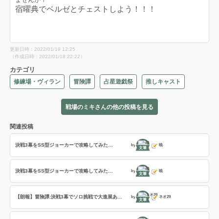
宿曜典でベルゼとチェストしよう！！！
更新日時：2022/01/19 12:25
（作成日時：2022/01/18 22:22）
カテゴリ
修練場・ヴィラン
冒険譚
占星遊戯祭
推しキャスト
戦場のミキさんの他の投稿を見る
関連投稿
決戦3幕をSS型ジョーカーで攻略してみた…
by
暁
文筆
決戦3幕をSS型ジョーカーで攻略してみた…
by
暁
文筆
【朗報】冒険譚:決戦3幕でソロ挑戦で大進展あり:約95％まで魔女にダメージ与えた
by
ネオ29
文筆