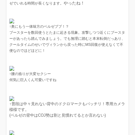
やったね！
ゼでいれる時間が長くなります。
↑奥にもう一体味方のベルゼブブ！？
ブースターを数回使うとたまに起きる現象。攻撃しつつ近くにブースタ
ーがあったら踏んでみましょう。でも無理に踏むと本末転倒だっあり、
クールタイムのせいでヴィランから戻った時にMS回復が使えなくて不
便なのでほどほどに！
↑腰の捻りが大変セクシー
何気に巨人くん可愛いですね
↑普段は中々見れない背中のドクロマークもバッチリ！専用カメラ
様様です。
(ベルゼの背中はCOJ勢は割と見慣れてるとか言わない)