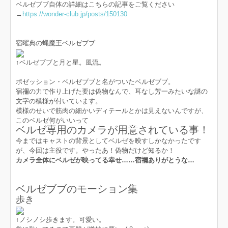
ベルゼブブ自体の詳細はこちらの記事をご覧ください
→
https://wonder-club.jp/posts/150130
宿曜典の蝿魔王ベルゼブブ
↑ベルゼブブと月と星。風流。
ポゼッション・ベルゼブブと名がついたベルゼブブ。
宿禰の力で作り上げた要は偽物なんで、耳なし芳一みたいな謎の
文字の模様が付いています。
模様のせいで筋肉の細かいディテールとかは見えないんですが、
このベルゼ何がいいって
ベルゼ専用のカメラが用意されている事！
今まではキャストの背景としてベルゼを映すしかなかったです
が、今回は主役です。やったあ！偽物だけど知るか！
カメラ全体にベルゼが映ってる幸せ……宿禰ありがとうな…
ベルゼブブのモーション集
歩き
↑ノシノシ歩きます。可愛い。