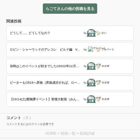
らごてさんの他の投稿を見る
関連投稿
どうして…、どうしてなの？
by
かい
文筆
ロビン・シャーウッドのアレコレ ビルド編 Ver5.31-A
by
アルベート
当時はこのイベントが好きでした//2022年12月頃まであった限定イベント占星演儀・宿曜典
by
ネオ29
文筆
ピーターもCR19へ昇格（昇格成功すれば、ロールキャスト3つがCR20へ）
by
ネオ29
文筆
【10/14(土)冒険譚イベント】皆様大歓迎（みんなで冒険=4人モード:全6試合） 各2試合:0～299、300～599、600～899（※600コード入力で参加OK）
by
ネオ29
文筆
コメント
（ 0 ）
コメントするにはログインが必要です
HOME
>
投稿一覧
> 投稿詳細