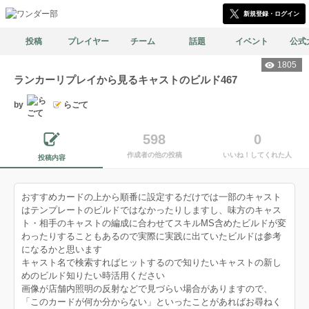
新規登録・ログイン
投稿
プレイヤー
チーム
話題
イベント
公式
1805
ランカーリプレイから見るキャストのビルド467
by
らごて
598
0
作成者の他の投稿
いいね！してくれた人
投稿内容
おすすめカードの上から順番に設定するだけでは一部のキャスト
はテンプレートのビルドではなかったりしますし、味方のキャス
ト・相手のキャストの編成に合わせてスキルMS含めたビルドが変
わったりすることもあるので実際に実践に出ていたビルドは参考
になるかと思います
キャスト名で検索すればヒットするので知りたいキャストの新し
めのビルド知りたい時活用ください
画像が店舗内照明の反射などで見づらい場合がありますので、
「このカードが何か分からない」といったことがあればお尋ねく