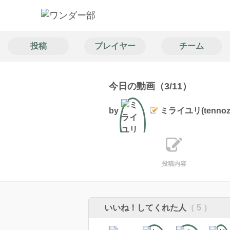
投稿
プレイヤー
チーム
今日の動画（3/11）
by
ミライユリ(tennoz
文筆
投稿内容
いいね！してくれた人
（ 5 ）