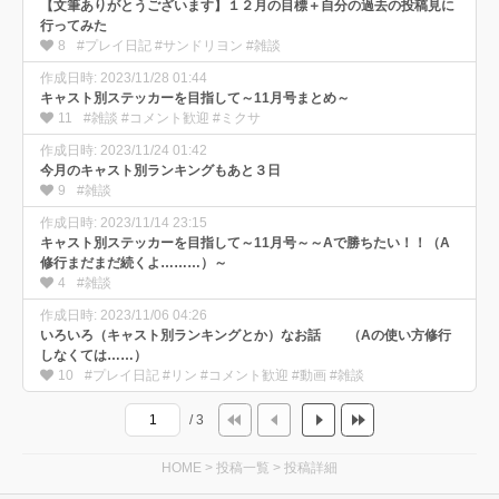
【文筆ありがとうございます】１２月の目標＋自分の過去の投稿見に
行ってみた
8
#プレイ日記 #サンドリヨン #雑談
作成日時: 2023/11/28 01:44
キャスト別ステッカーを目指して～11月号まとめ～
11
#雑談 #コメント歓迎 #ミクサ
作成日時: 2023/11/24 01:42
今月のキャスト別ランキングもあと３日
9
#雑談
作成日時: 2023/11/14 23:15
キャスト別ステッカーを目指して～11月号～～Aで勝ちたい！！（A
修行まだまだ続くよ………）～
4
#雑談
作成日時: 2023/11/06 04:26
いろいろ（キャスト別ランキングとか）なお話 （Aの使い方修行
しなくては……）
10
#プレイ日記 #リン #コメント歓迎 #動画 #雑談
/ 3
HOME
>
投稿一覧
>
投稿詳細