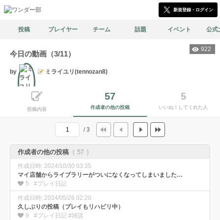
新規登録・ログイン
投稿
プレイヤー
チーム
話題
イベント
公式
922
今日の動画（3/11）
by
ミライユリ(tennozan8)
57
5
文筆
作成者の他の投稿
いいね！してくれた人
投稿内容
/ 3
作成者の他の投稿
（ 57 ）
作成日時: 2024/10/30 03:35
マイ店舗からライブラリーがついになくなってしまいました…
5
#プレイ日記
作成日時: 2024/05/26 02:20
久しぶりの投稿（プレイもリハビリ中）
9
#プレイ日記 #雑談