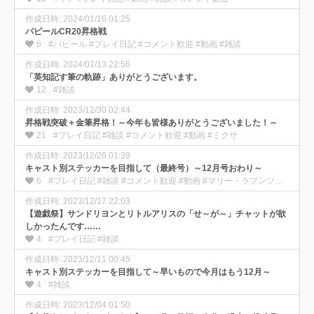
作成日時: 2024/01/16 01:25
パピールCR20昇格戦
6
#パピール #プレイ日記 #コメント歓迎 #動画 #雑談
作成日時: 2024/01/13 22:56
「英知記す筆の軌跡」ありがとうございます。
12
#雑談
作成日時: 2023/12/30 02:44
昇格戦突破＋金筆昇格！～今年も皆様ありがとうございました！～
21
#プレイ日記 #雑談 #コメント歓迎 #動画 #ミクサ
作成日時: 2023/12/26 01:39
キャスト別ステッカーを目指して（最終号）～12月号おわり～
6
#プレイ日記 #雑談 #コメント歓迎 #動画 #マリー・ラプンツェル
作成日時: 2023/12/17 22:03
【遊戯祭】サンドリヨンとリトルアリスの「せ～が～」チャットが欲
しかったんです……
4
#プレイ日記 #雑談
作成日時: 2023/12/11 00:45
キャスト別ステッカーを目指して～早いもので今月はもう12月～
4
#雑談
作成日時: 2023/12/04 01:50