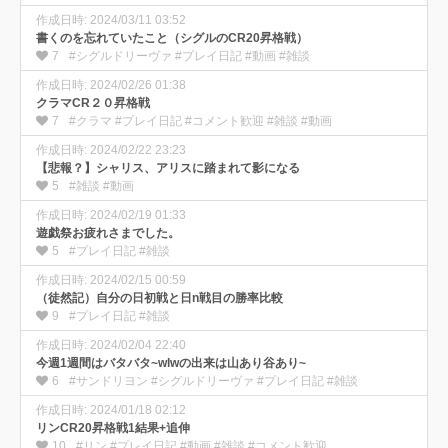
作成日時: 2024/03/11 03:52
書くのを忘れていたこと（シグルのCR20昇格戦）
7
#シグルドリーヴァ #プレイ日記 #動画 #雑談
作成日時: 2024/02/26 01:38
クラマCR２０昇格戦
7
#クラマ #プレイ日記 #コメント歓迎 #雑談 #動画
作成日時: 2024/02/22 23:23
【悲報？】シャリス、アリスに踏まれて影になる
5
#雑談 #動画
作成日時: 2024/02/19 01:33
遊戯祭お疲れさまでした。
5
#プレイ日記 #雑談
作成日時: 2024/02/15 00:59
（徒然記）自分の日初戦と日n戦目の勝率比較
9
#プレイ日記 #雑談
作成日時: 2024/02/04 22:40
今週1週間はバタバタ~wlwの出来は山あり谷あり~
6
#サンドリヨン #シグルドリーヴァ #プレイ日記 #雑談
作成日時: 2024/01/18 02:12
リンCR20昇格戦1結果+追伸
10
#リン #プレイ日記 #動画 #雑談 #コメント歓迎