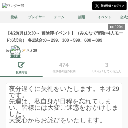
新規登録・ログイン
投稿
プレイヤー
チーム
話題
イベント
公式
1204
【4/29(月)13:30～ 冒険譚イベント】（みんなで冒険=4人モー
ド:6試合） 各2試合:0～299、300～599、600～899
by
ネオ29
文筆
474
3
作成者の他の投稿
いいね！してくれた人
投稿内容
夜分遅くに失礼をいたします。ネオ29
です。
先週は、私自身が日程を忘れてしま
い、皆様には大変ご迷惑をおかけしま
した。
大変心からお詫びをいたします。