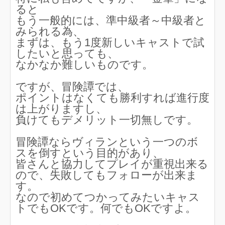
ると
もう一般的には、準中級者～中級者と
みられる為、
まずは、もう1度新しいキャストで試
したいと思っても、
なかなか難しいものです。
ですが、冒険譚では、
ポイントはなくても勝利すれば進行度
は上がりますし、
負けてもデメリット一切無しです。
冒険譚ならヴィランという一つのボ
スを倒すという目的があり、
皆さんと協力してプレイが重視出来る
ので、失敗してもフォローが出来ま
す。
なので初めてつかってみたいキャス
トでもOKです。何でもOKですよ。