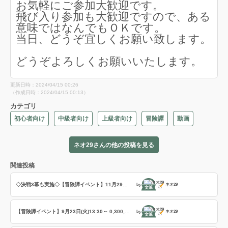
お気軽にご参加大歓迎です。
飛び入り参加も大歓迎ですので、ある
意味ではなんでもＯＫです。
当日、どうぞ宜しくお願い致します。
どうぞよろしくお願いいたします。
更新日時：2024/04/15 00:26
（作成日時：2024/04/15 00:13）
カテゴリ
初心者向け
中級者向け
上級者向け
冒険譚
動画
ネオ29さんの他の投稿を見る
関連投稿
◇決戦3幕も実施◇【冒険譚イベント】11月29日(土)13:30～ 0,300,600,900実施（各2回）＋決戦1幕,2幕,3幕(各1試合)
by
ネオ29
文筆
【冒険譚イベント】9月23日(火)13:30～ 0,300,600,900実施（各2回）＋決戦1幕,2幕(各1試合)
by
ネオ29
文筆