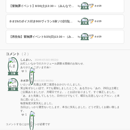
【冒険譚イベント】8/30(土)13:30～（みんなで冒険） 0,300,600,900帯（各2回）＋決戦1・2幕（各1回実施）
by
ネオ29
文筆
ネオ29のボイス付き900ヴィラン3体ソロ討伐(ご参考になれば幸いです)
by
ネオ29
文筆
【再告知】冒険譚イベント5/25(日)13:30～（みんなで冒険） 0,300,600,900帯（各2回）＋決戦1幕実施（1回）
by
ネオ29
文筆
コメント
（ 2 ）
しんまい。
2024年4月15日 0時22分
お忙しいなかでのスケジュール調整＆開催のお知らせ、
ありがとうございます🙇✨
1
文筆
ネオ29
2024年4月15日 0時29分
いえいえ、先週は大変ご迷惑をおかけいたしました。
実は恥ずかしい話で、Xでも通知しましたところ、ある方から「あの、29日は土曜と
文筆
ご記載ありましたが、月曜日ですよ。」とお話がありまして、すぐ修正しました。
「あ、また失敗してしもうた。日付だけでなくて、曜日も注意しないとアカン」と本
当に思いました。
毎度毎度大変失礼しました。
当日はしっかり運営をいたします。本当に失礼しました。どうぞ宜しくお願い致しま
す。
1
コメントするにはログインが必要です