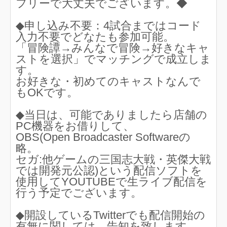
フリーで大丈夫でございます。◆
◆申し込み不要：4試合まではコード
入力不要でどなたも参加可能。
「冒険譚→みんなで冒険→好きなキャ
ストを選択」でマッチングで成立しま
す。
お好きな・初めてのキャストなんで
もOKです。
◆当日は、可能でありましたら店舗の
PC機器をお借りして、
OBS(Open Broadcaster Softwareの
略。
セガ:他ゲームの三国志大戦・英傑大戦
では開発元公認)という配信ソフトを
使用してYOUTUBEで生ライブ配信を
行う予定でございます。
◆開設しているTwitterでも配信開始の
有無に関しては、告知を致します。