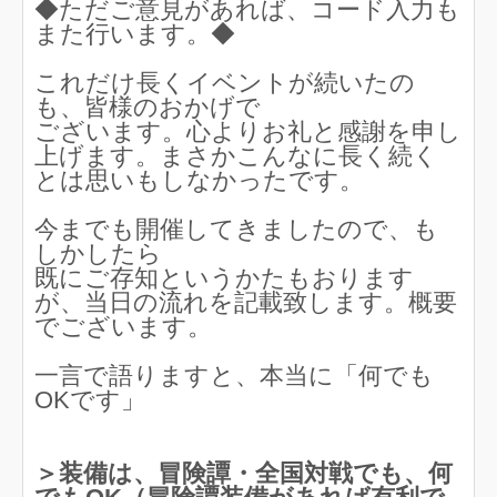
◆ただご意見があれば、コード入力も
また行います。◆
これだけ長くイベントが続いたの
も、皆様のおかげで
ございます。心よりお礼と感謝を申し
上げます。まさかこんなに長く続く
とは思いもしなかったです。
今までも開催してきましたので、も
しかしたら
既にご存知というかたもおります
が、当日の流れを記載致します。概要
でございます。
一言で語りますと、本当に「何でも
OKです」
＞装備は、冒険譚・全国対戦でも、何