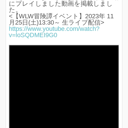
にプレイしました動画を掲載しまし
た。
<【WLW冒険譚イベント】2023年 11
月25日(土)13:30～ 生ライブ配信>
https://www.youtube.com/watch?
v=loSQDMEI9G0