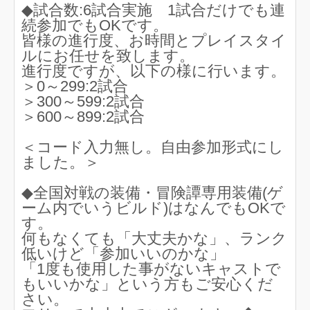
◆試合数:6試合実施 1試合だけでも連
続参加でもOKです。
皆様の進行度、お時間とプレイスタイ
ルにお任せを致します。
進行度ですが、以下の様に行います。
＞0～299:2試合
＞300～599:2試合
＞600～899:2試合
＜コード入力無し。自由参加形式にし
ました。＞
◆全国対戦の装備・冒険譚専用装備(ゲ
ーム内でいうビルド)はなんでもOKで
す。
何もなくても「大丈夫かな」、ランク
低いけど「参加いいのかな」
「1度も使用した事がないキャストで
もいいかな」という方もご安心くだ
さい。