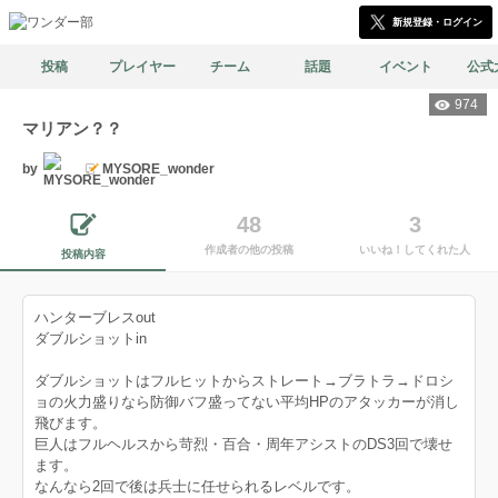
新規登録・ログイン
投稿
プレイヤー
チーム
話題
イベント
公式
974
マリアン？？
by
MYSORE_wonder
48
3
作成者の他の投稿
いいね！してくれた人
投稿内容
ハンターブレスout
ダブルショットin
ダブルショットはフルヒットからストレート→ブラトラ→ドロシ
ョの火力盛りなら防御バフ盛ってない平均HPのアタッカーが消し
飛びます。
巨人はフルヘルスから苛烈・百合・周年アシストのDS3回で壊せ
ます。
なんなら2回で後は兵士に任せられるレベルです。