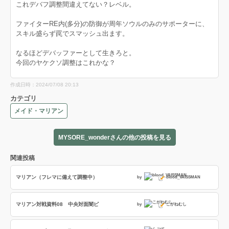
これデバフ調整間違えてない？レベル。
ファイターRE内(多分)の防御が周年ソウルのみのサポーターに、
スキル盛らず罠でスマッシュ出ます。
なるほどデバッファーとして生きろと。
今回のヤケクソ調整はこれかな？
作成日時：2024/07/08 20:13
カテゴリ
メイド・マリアン
MYSORE_wonderさんの他の投稿を見る
関連投稿
マリアン（フレマに備えて調整中）
by
blood_VAISSMAN
マリアン対戦資料08 中央対面闇ピ
by
こがねむし