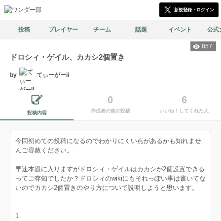
新規登録・ログイン
投稿
プレイヤー
チーム
話題
イベント
公式
857
ドロシィ・ゲイル、カカシ2個置き
by
てぃーがーii
0
6
作成者の他の投稿
いいね！してくれた人
投稿内容
今回初めての投稿になるのでわかりにくい点があるかも知れませ
んご容赦ください。
早速本題に入りますがドロシィ・ゲイルはカカシが2個設置できる
ってご存知でしたか？ドロシィのwikiにもそれっぽい事は書いてな
いのでカカシ2個置きのやり方について説明しようと思います。
1