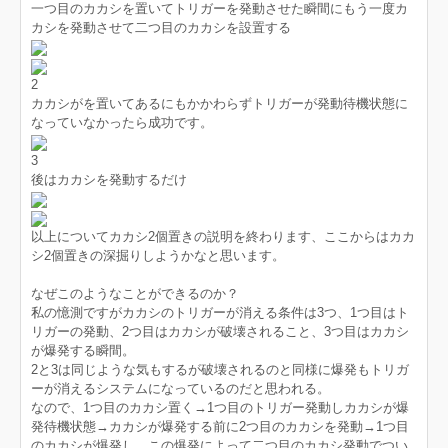
一つ目のカカシを置いてトリガーを発動させた瞬間にもう一度カ
カシを発動させて二つ目のカカシを設置する
2
カカシがを置いてあるにもかかわらずトリガーが発動待機状態に
なっていなかったら成功です。
3
後はカカシを発動するだけ
以上についてカカシ2個置きの説明を終わります、ここからはカカ
シ2個置きの深掘りしようかなと思います。
なぜこのようなことができるのか？
私の憶測ですがカカシのトリガーが消える条件は3つ、1つ目はト
リガーの発動、2つ目はカカシが破壊されること、3つ目はカカシ
が爆発する瞬間。
2と3は同じような気もするが破壊されるのと同様に爆発もトリガ
ーが消えるシステムになっているのだと思われる。
なので、1つ目のカカシ置く→1つ目のトリガー発動しカカシが爆
発待機状態→カカシが爆発する前に2つ目のカカシを発動→1つ目
のカカシが爆発し、この爆発によって二つ目のカカシ発動でつい