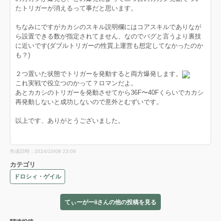
たトリガーが消えるって事だと思います。
ちなみにですがカカシのスキル説明欄にはコアスキルでありなが
ら設置できる数が指定されてません、なのでバグと言うより裏技
に近いです(ダブルトリガーの性質上運営も想定してなかったのか
も？)
２つ置いた状態でトリガーを発動すると両方爆発します。
これ実戦で役立つのかって？ロマンだよ。
あとカカシのトリガーを発動させてから36F〜40Fくらいでカカシ
再発動しないと成功しないので意外とむずいです。
以上です、ありがとうございました。
作成日時：2024/10/08 23:09
カテゴリ
ドロシィ・ゲイル
てぃーがーiiさんの他の投稿を見る