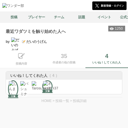
新規登録・ログイン
投稿
プレイヤー
チーム
話題
イベント
公式
1250
最近ワダツミを触り始めた人へ
by
だいのうげん
35
4
作成者の他の投稿
いいね！してくれた人
投稿内容
いいね！してくれた人
（ 4 ）
文筆
文筆
HOME
>
投稿一覧
>
投稿詳細