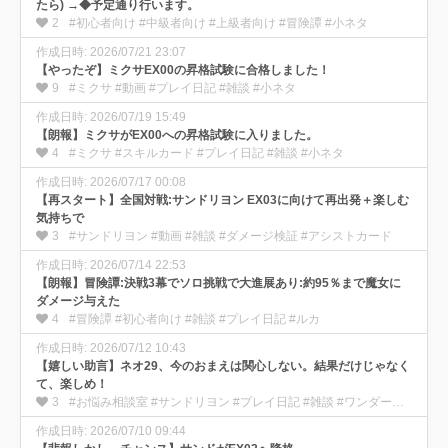
たら) →◆予定通り行います。
2
#初心者向け #中級者向け #上級者向け #冒険譚 #小ネタ
作成日時: 2026/07/21 23:07
【やったぞ】ミクサEX00の昇格試験に合格しました！
9
#ミクサ #動画 #プレイ日記 #雑談 #小ネタ
作成日時: 2026/07/19 15:49
【朗報】ミクサがEX00への昇格試験に入りました。
4
#ミクサ #スキルカード #プレイ日記 #雑談 #小ネタ
作成日時: 2026/07/17 00:08
【再スタート】全国対戦:サンドリヨン EX03に向けて再出発＋楽しむ
気持ちで
3
#サンドリヨン #動画 #雑談 #ダメージ検証 #アシストカード
作成日時: 2026/07/14 22:53
【朗報】冒険譚:決戦3幕でソロ挑戦で大進展あり:約95％まで魔女に
ダメージ与えた
4
#冒険譚 #初心者向け #雑談 #プレイ日記 #ルカ
作成日時: 2026/07/12 10:43
【嬉しい助言】ネオ29、今のおまえは関心しない。結果だけじゃなく
て、楽しめ！
3
#お悩み相談室 #サンドリヨン #プレイ日記 #雑談 #ワンダー部の使い方
作成日時: 2026/07/10 09:44