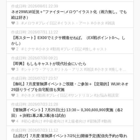
作成日時: 2026/08/01 22:39
ネオ29WLW近況＋"ファイター:メロウ"イラスト化（画力無し。でも
絵は好き）
3
#メロウ #プレイ日記 #イラスト・アート #小ネタ #雑談
作成日時: 2026/07/31 11:22
【再スタート】EX00でミクサ精進せねば。（EX戦ポイント0へ。し
かし）
2
#ミクサ #小ネタ #動画 #プレイ日記 #推しキャスト
作成日時: 2026/07/30 09:21
【即興】もしもキャストが現代社会にいたら
3
#シャドウ・アリス #リトル・アリス #雑談 #小ネタ #推しキャスト
作成日時: 2026/07/27 23:57
【御礼】7月度冒険譚イベントご視聴・ご参加＋【定期的】WLW:ネオ
29語りライブを自宅配信も実施
3
#小ネタ #動画 #プレイ日記 #サンドリヨン #お悩み相談室
作成日時: 2026/07/23 21:28
【冒険譚イベント】7月25日(土) 13:30～ 0,300,600,900実施（各2
回）＋決戦1幕,2幕,3幕(各1試合)
4
#初心者向け #中級者向け #上級者向け #冒険譚 #動画
作成日時: 2026/07/23 11:12
【お詫び】7月度:冒険譚イベント7/25(土)開催予定(配信先予約が取れ