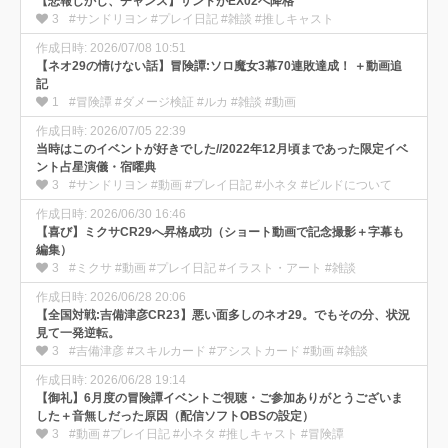
【悲報しかし、チャンス】サンドがEX02へ降格
3
#サンドリヨン #プレイ日記 #雑談 #推しキャスト
作成日時: 2026/07/08 10:51
【ネオ29の情けない話】冒険譚:ソロ魔女3幕70連敗達成！ ＋動画追
記
1
#冒険譚 #ダメージ検証 #ルカ #雑談 #動画
作成日時: 2026/07/05 22:39
当時はこのイベントが好きでした//2022年12月頃まであった限定イベ
ント占星演儀・宿曜典
3
#サンドリヨン #動画 #プレイ日記 #小ネタ #ビルドについて
作成日時: 2026/06/30 16:46
【喜び】ミクサCR29へ昇格成功（ショート動画で記念撮影＋字幕も
編集）
3
#ミクサ #動画 #プレイ日記 #イラスト・アート #雑談
作成日時: 2026/06/28 20:06
【全国対戦:吉備津彦CR23】悪い面多しのネオ29。でもその分、状況
見て一発逆転。
3
#吉備津彦 #スキルカード #アシストカード #動画 #雑談
作成日時: 2026/06/28 19:14
【御礼】6月度の冒険譚イベントご視聴・ご参加ありがとうございま
した＋音無しだった原因（配信ソフトOBSの設定）
3
#動画 #プレイ日記 #小ネタ #推しキャスト #冒険譚