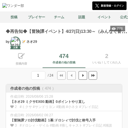
新規登録・ログイン
投稿
プレイヤー
チーム
話題
イベント
公式
776
◆
再告知◆【冒険譚イベント】4/27(日)13:30～（みんなで冒険） 0,300,600,900帯（各2回）＋決戦1幕実施（1回）
by
ネオ29
文筆
474
2
作成者の他の投稿
いいね！してくれた人
投稿内容
/ 24
作成者の他の投稿
（ 474 ）
作成日時: 2026/08/06 15:28
【ネオ29 ミクサEX00:動画】0ポイントやり直し
2
#ミクサ #サンドリヨン #動画 #小ネタ #プレイ日記
作成日時: 2026/08/02 06:27
【冒険譚ソロ討伐動画】1幕:ドロシィで討伐と称号入手
3
#ドロシィ・ゲイル #動画 #推しキャスト #プレイ日記 #雑談