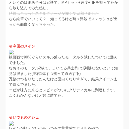
というのはまあ半分は冗談で、MPカット+速度+HPを持ってたか
ら放り込んでみた感じ。
鉄輪はちょっとスキルダメージが怖くて日和りました
なら絵筆でいいって？ 知ってるけど時々津波でスマッシュが出
るから面白くなっちゃった。
＠今回のメイン
模擬戦で90%ぐらいスキル盛ったモータルを試したついでに遊ん
でました。
なおそのモータル2枚で、歩いてる兵士列は1列処せないという知
見は得ました(左右1体ずつ残って通過する)
冗談のつもりだったんだけど面白くなりすぎて、結局クイーンま
で遊んでました。
エピが味方に来るとスピアがついにクリティカルに到達します。
よくわかんないけど妙に勝てた。
＠いつものアシェ
レインが扱えないからいつもの黄黄紫で走り回るやつ。