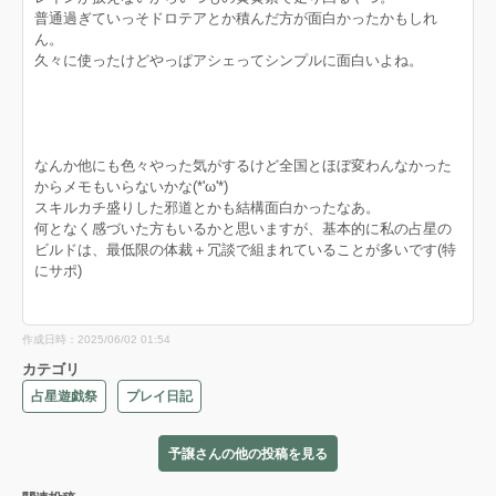
普通過ぎていっそドロテアとか積んだ方が面白かったかもしれ
ん。
久々に使ったけどやっぱアシェってシンプルに面白いよね。
なんか他にも色々やった気がするけど全国とほぼ変わんなかった
からメモもいらないかな(*'ω'*)
スキルカチ盛りした邪道とかも結構面白かったなあ。
何となく感づいた方もいるかと思いますが、基本的に私の占星の
ビルドは、最低限の体裁＋冗談で組まれていることが多いです(特
にサポ)
作成日時：2025/06/02 01:54
カテゴリ
占星遊戯祭
プレイ日記
予譲さんの他の投稿を見る