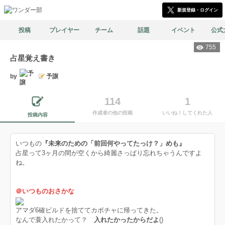
新規登録・ログイン
投稿
プレイヤー
チーム
話題
イベント
公式
755
占星覚え書き
by
予譲
114
1
作成者の他の投稿
いいね！してくれた人
投稿内容
いつもの
『未来のための「前回何やってたっけ？」めも』
占星って3ヶ月の間が空くから綺麗さっぱり忘れちゃうんですよ
ね。
＠いつものおさかな
アマダ6確ビルドを捨ててカボチャに帰ってきた。
なんで蓑入れたかって？
入れたかったからだよ
()